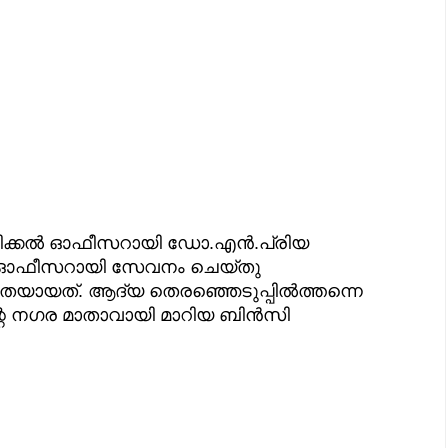
െഡിക്കൽ ഓഫീസറായി ഡോ.എൻ.പ്രിയ
്കൽ ഓഫീസറായി സേവനം ചെയ്തു
മിതയായത്. ആദ്യ തെരഞ്ഞെടുപ്പിൽത്തന്നെ
ന്റെ നഗര മാതാവായി മാറിയ ബിൻസി