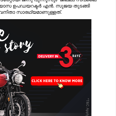
ഭ്യാസ ഉപഡയറക്ടർ എൻ. സുജയ തുടങ്ങി
 വനിതാ സാരഥ്യമാണുള്ളത്.