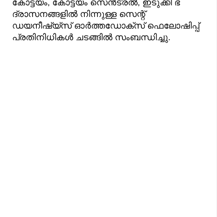
കോട്ടയം, കോട്ടയം സെൻട്രൽ, ഇടുക്കി ഭ​
ദ്രാസനങ്ങളിൽ നിന്നുള്ള സെന്റ്
ഡയനീഷ്യ്സ് ഓർത്തഡോക്സ് ഫെലോഷിപ്പ്
പ്രതിനിധികൾ ചടങ്ങിൽ സംബന്ധിച്ചു.