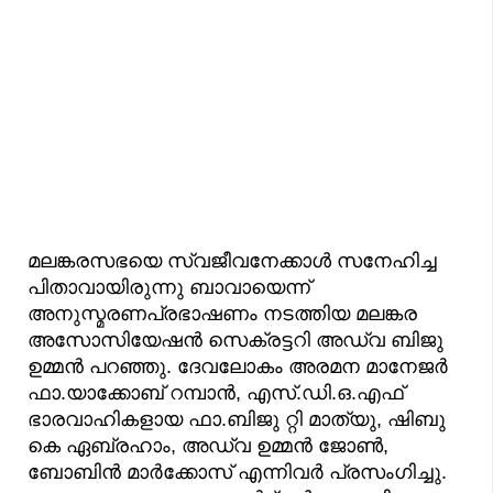
മലങ്കരസഭയെ സ്വജീവനേക്കാൾ സനേഹിച്ച
പിതാവായിരുന്നു ബാവായെന്ന്
അനുസ്മരണപ്രഭാഷണം നടത്തിയ മലങ്കര
അസോസിയേഷൻ സെക്രട്ടറി അഡ്വ ബിജു
ഉമ്മൻ പറഞ്ഞു. ദേവലോകം അരമന മാനേജർ
ഫാ.യാക്കോബ് റമ്പാൻ, എസ്.ഡി.ഒ.എഫ്
ഭാരവാഹികളായ ഫാ.ബിജു റ്റി മാത്യു, ഷിബു
കെ ഏബ്രഹാം, അഡ്വ ഉമ്മൻ ജോൺ,
ബോബിൻ മാർക്കോസ് എന്നിവർ പ്രസം​ഗിച്ചു.