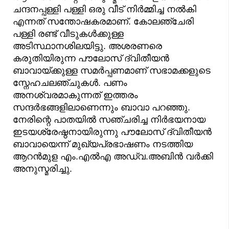
ചന്ദനപ്പള്ളി പള്ളി ഒരു വീട് നിർമ്മിച്ച നൽകി
എന്നത് സന്തോഷകരമാണ്. കോലഞ്ചേരി
പള്ളി രണ്ട് വീടുകൾക്കുള്ള
അടിസ്ഥാനശിലയിട്ടു. അശരണരെ
കരുതിയിരുന്ന പൗലോസ് ദ്വിതീയൻ
ബാവായ്ക്കുള്ള സമർപ്പണമാണ് സഭാമക്കളുടെ
സ്നേഹചലഞ്ചുകൾ. പണം
അനശ്വരമാകുന്നത് ഇത്തരം
സന്ദർഭങ്ങളിലാണെന്നും ബാവാ പറഞ്ഞു.
നേരിന്റെ പാതയിൽ സഞ്ചരിച്ച നിർഭയനായ
ഇടയശ്രേഷ്ഠനായിരുന്നു പൗലോസ് ദ്വിതീയൻ
ബാവായെന്ന് മുഖ്യപ്രഭാഷണം നടത്തിയ
ആറൻമുള എം.എൽഎ അഡ്വ.അബിൻ വർക്കി
അനുസ്മരിച്ചു.