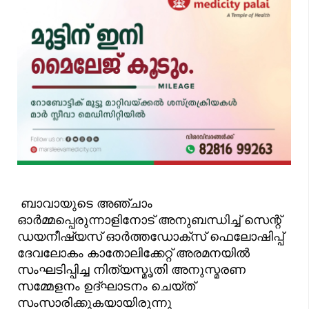
ബാവായുടെ അഞ്ചാം
ഓർമ്മപ്പെരുന്നാളിനോട് അനുബന്ധിച്ച് സെന്റ്
ഡയനീഷ്യസ് ഓർത്തഡോക്സ് ഫെലോഷിപ്പ്
ദേവലോകം കാതോലിക്കേറ്റ് അരമനയിൽ
സംഘടിപ്പിച്ച നിത്യസ്മൃതി അനുസ്മരണ
സമ്മേളനം ഉദ്ഘാടനം ചെയ്ത്
സംസാരിക്കുകയായിരുന്നു