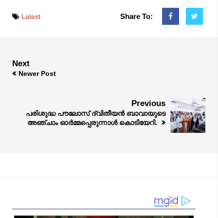
Share To:
Latest
Next
Newer Post
Previous
പരിശുദ്ധ പൗലോസ് ദ്വിതീയൻ ബാവായുടെ
അഞ്ചാം ഓർമ്മപ്പെരുന്നാൾ കൊടിയേറി.