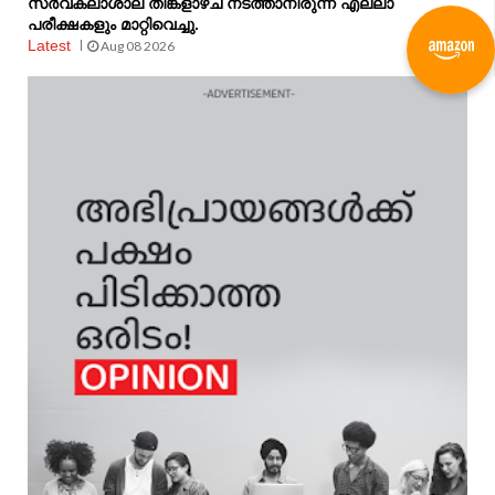
സർവകലാശാല തിങ്കളാഴ്ച നടത്താനിരുന്ന എല്ലാ
പരീക്ഷകളും മാറ്റിവെച്ചു.
Latest
Aug 08 2026