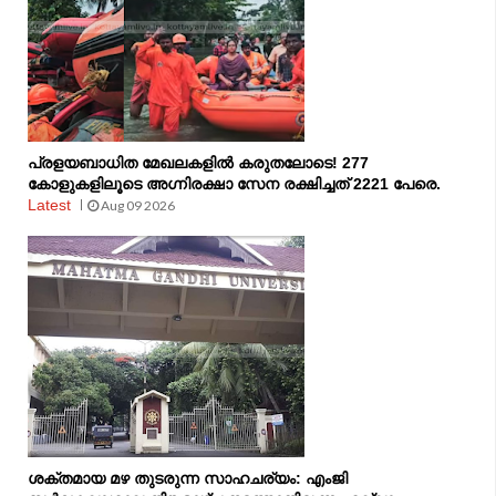
പ്രളയബാധിത മേഖലകളിൽ കരുതലോടെ! 277
കോളുകളിലൂടെ അഗ്നിരക്ഷാ സേന രക്ഷിച്ചത് 2221 പേരെ.
Latest
Aug 09 2026
ശക്തമായ മഴ തുടരുന്ന സാഹചര്യം: എംജി