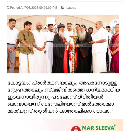
Posted At
7/05/2026 09:29:00 PM
Latest,
കോട്ടയം: പ്രാർത്ഥനയാലും, അപരനോടുള്ള
സ്നേഹത്താലും സ്വജീവിതത്തെ ധന്യമാക്കിയ
ഇടയനായിരുന്നു പൗലോസ് ദ്വിതീയൻ
ബാവായെന്ന് ബസേലിയോസ് മാർത്തോമ്മാ
മാത്യൂസ് തൃതീയൻ കാതോലിക്കാ ബാവാ.