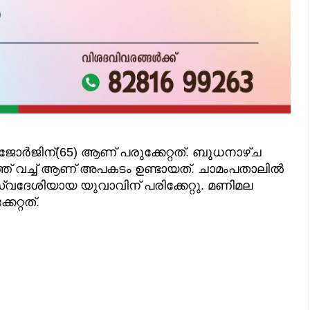
ജിന്(65) ആണ് പരുക്കേറ്റത്. ബുധനാഴ്ച
്ത് വച്ച് ആണ് അപകടം ഉണ്ടായത്. ചാമംപതാലിൽ
ല സ്വദേശിയായ യുവാവിന് പരിക്കേറ്റു. മണിമല
േറ്റത്.