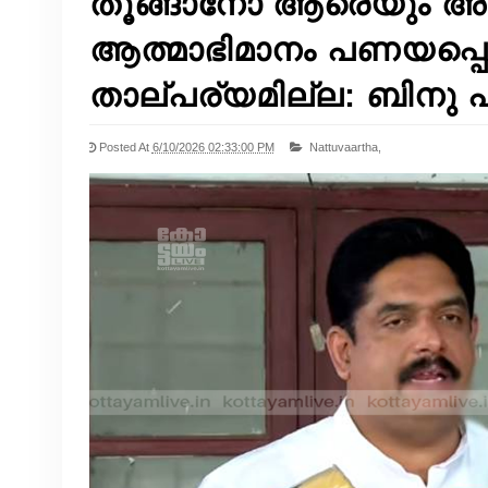
തൂങ്ങാനോ ആരെയും അട്ട
ആത്മാഭിമാനം പണയപ്പെ
താല്പര്യമില്ല: ബിനു പുള
Posted At
6/10/2026 02:33:00 PM
Nattuvaartha,