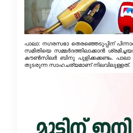
പാലാ: നഗരസഭാ തെരഞ്ഞെടുപ്പിന് പിന്ന
സമിതിയെ സമ്മർദത്തിലാക്കാൻ ശ്രമിച്
കൗൺസിലർ ബിനു പുളിക്കക്കണ്ടം. പാ
തുടരുന്ന സാഹചര്യമാണ് നിലവിലുള്ളത്.