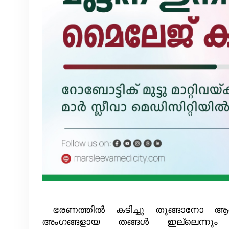
ഭരണത്തിൽ കടിച്ചു തൂങ്ങാനോ ആരെയു
അംഗങ്ങളായ തങ്ങൾ ഇല്ലെന്നും 