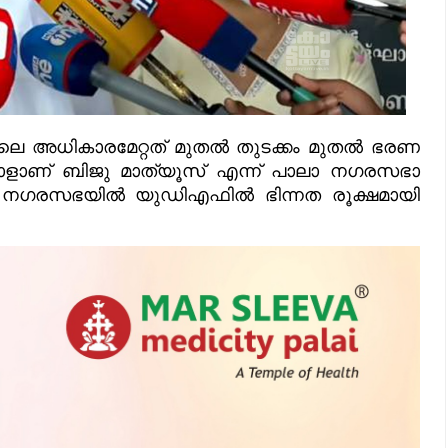
ാലെ അധികാരമേറ്റത് മുതൽ തുടക്കം മുതൽ ഭരണ
ചയാളാണ് ബിജു മാത്യൂസ് എന്ന് പാലാ നഗരസഭാ
ലാ നഗരസഭയിൽ യുഡിഎഫിൽ ഭിന്നത രൂക്ഷമായി