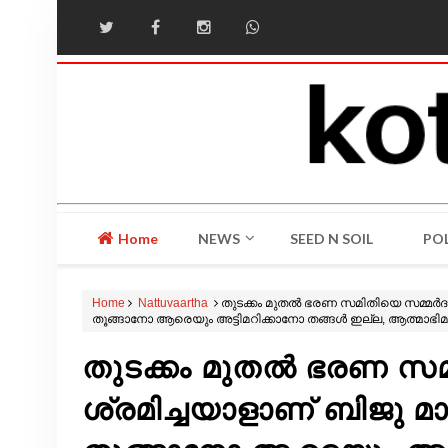
Home
NEWS
SEED N SOIL
POL
Home
Nattuvaartha
തുടക്കം മുതൽ ഭരണ സമിതിയെ സമ്മർദത്ത
തൂങ്ങാനോ ആരെയും അട്ടിമറിക്കാനോ തങ്ങൾ ഇല്ല, ആത്മാഭിമാന
തുടക്കം മുതൽ ഭരണ സമ
ശ്രമിച്ചയാളാണ് ബിജു മ