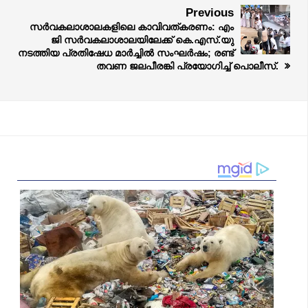
Previous
സർവകലാശാലകളിലെ കാവിവത്കരണം: എം
ജി സർവകലാശാലയിലേക്ക് കെ.എസ്.യു
നടത്തിയ പ്രതിഷേധ മാർച്ചിൽ സംഘർഷം; രണ്ട്
തവണ ജലപീരങ്കി പ്രയോഗിച്ച് പൊലീസ്.