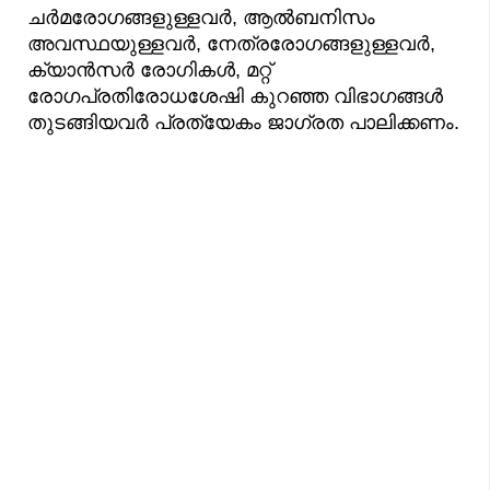
ചർമരോഗങ്ങളുള്ളവർ, ആൽബനിസം
അവസ്ഥയുള്ളവർ, നേത്രരോഗങ്ങളുള്ളവർ,
ക്യാൻസർ രോഗികൾ, മറ്റ്
രോഗപ്രതിരോധശേഷി കുറഞ്ഞ വിഭാഗങ്ങൾ
തുടങ്ങിയവർ പ്രത്യേകം ജാഗ്രത പാലിക്കണം.