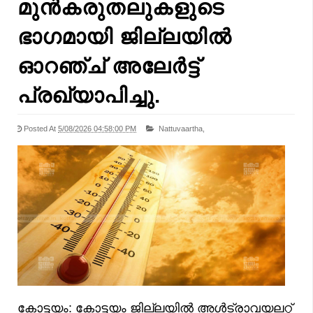
മുൻകരുതലുകളുടെ
ഭാഗമായി ജില്ലയിൽ
ഓറഞ്ച് അലേർട്ട്
പ്രഖ്യാപിച്ചു.
Posted At
5/08/2026 04:58:00 PM
Nattuvaartha,
കോട്ടയം: കോട്ടയം ജില്ലയിൽ അൾട്രാവയലറ്റ്