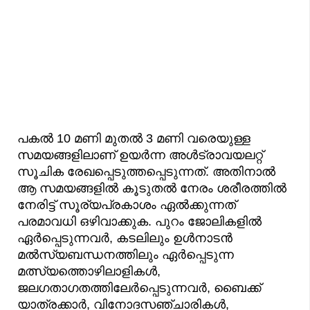
പകൽ 10 മണി മുതൽ 3 മണി വരെയുള്ള
സമയങ്ങളിലാണ് ഉയർന്ന അൾട്രാവയലറ്റ്
സൂചിക രേഖപ്പെടുത്തപ്പെടുന്നത്. അതിനാൽ
ആ സമയങ്ങളിൽ കൂടുതൽ നേരം ശരീരത്തിൽ
നേരിട്ട് സൂര്യപ്രകാശം ഏൽക്കുന്നത്
പരമാവധി ഒഴിവാക്കുക. പുറം ജോലികളിൽ
ഏർപ്പെടുന്നവർ, കടലിലും ഉൾനാടൻ
മൽസ്യബന്ധനത്തിലും ഏർപ്പെടുന്ന
മത്സ്യത്തൊഴിലാളികൾ,
ജലഗതാഗതത്തിലേർപ്പെടുന്നവർ, ബൈക്ക്
യാത്രക്കാർ, വിനോദസഞ്ചാരികൾ,