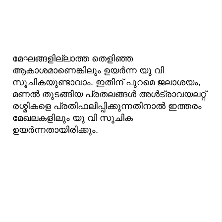
മേഘങ്ങളില്ലാത്ത തെളിഞ്ഞ
ആകാശമാണെങ്കിലും ഉയർന്ന യു വി
സൂചികയുണ്ടാവാം. ഇതിന് പുറമെ ജലാശയം,
മണൽ തുടങ്ങിയ പ്രതലങ്ങൾ അൾട്രാവയലറ്റ്
രശ്മികളെ പ്രതിഫലിപ്പിക്കുന്നതിനാൽ ഇത്തരം
മേഖലകളിലും യു വി സൂചിക
ഉയർന്നതായിരിക്കും.