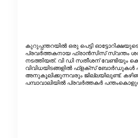
കുറുപ്പന്തറയിൽ ഒരു പെട്ടി ഓട്ടോറിക്ഷയ
പ്രവർത്തകനായ ഫ്രാൻസിസ് സ്വന്തം ശരീ
നടത്തിയത്. വി ഡി സതീശന് വേണ്ടിയും 
വിവിധയിടങ്ങളിൽ ഫ്ളക്സ് ബോർഡുകൾ പ്രത്യക
അനുകൂലിക്കുന്നവരും ജില്ലയിലുണ്ട്. കഴ
പമ്പാവാലിയിൽ പ്രവർത്തകർ പന്തംകൊളുത്