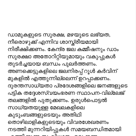
ഡാമുകളുടെ സുരക്ഷ, മഴയുടെ ലഭ്യത,
നീരൊഴുക്ക് എന്നിവ ശാസ്ത്രീയമായി
നിരീക്ഷിക്കണം. കേന്ദ്ര ജല കമ്മീഷനും ഡാം
സുരക്ഷാ അതോറിറ്റിയുമായും വകുപ്പുകൾ
തുടർച്ചയായ ബന്ധം പുലർത്തണം.
അണക്കെട്ടുകളിലെ ജലനിരപ്പ് റൂൾ കർവിന്
മുകളിൽ എത്തുന്നില്ലെന്ന് ഉറപ്പാക്കണം.
ദുരന്തസാധ്യതാ പ്രദേശങ്ങളിലെ ജനങ്ങളുടെ
പട്ടിക തദ്ദേശസ്വയംഭരണ സ്ഥാപന-വില്ലേജ്
തലങ്ങളിൽ പുതുക്കണം. ഉരുൾപൊട്ടൽ
സാധ്യതയുള്ള മേഖലകളിലെ
കുടുംബങ്ങളുടെയും അതിഥി
തൊഴിലാളികളുടെയും വിവരശേഖരണം
നടത്തി മുന്നറിയിപ്പുകൾ സമയബന്ധിതമായി