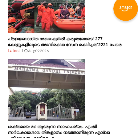
പ്രളയബാധിത മേഖലകളിൽ കരുതലോടെ! 277
കോളുകളിലൂടെ അഗ്നിരക്ഷാ സേന രക്ഷിച്ചത് 2221 പേരെ.
Latest
Aug 09 2026
ശക്തമായ മഴ തുടരുന്ന സാഹചര്യം: എംജി
സർവകലാശാല തിങ്കളാഴ്ച നടത്താനിരുന്ന എല്ലാ