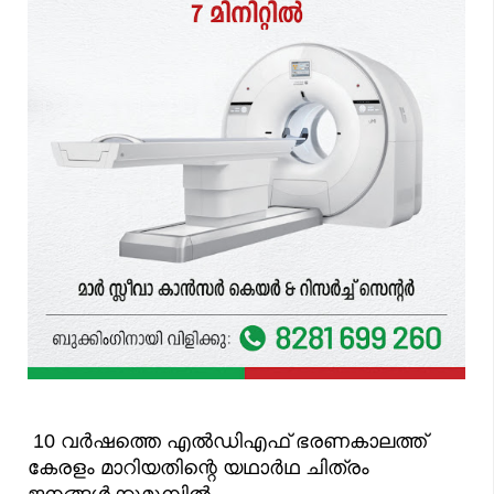
10 വർഷത്തെ എൽഡിഎഫ് ഭരണകാലത്ത്
കേരളം മാറിയതിന്റെ യഥാർഥ ചിത്രം