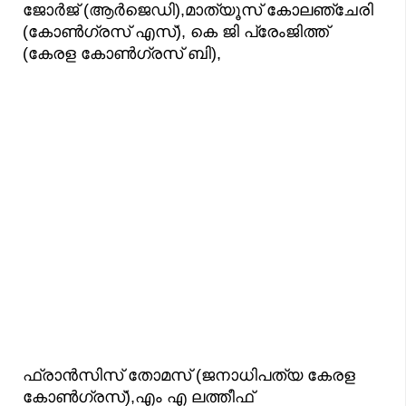
ജോർജ് (ആർജെഡി),മാത്യൂസ് കോലഞ്ചേരി
(കോൺഗ്രസ് എസ്), കെ ജി പ്രേംജിത്ത്
(കേരള കോൺഗ്രസ് ബി),
ഫ്രാൻസിസ് തോമസ് (ജനാധിപത്യ കേരള
കോൺഗ്രസ്),എം എ ലത്തീഫ്