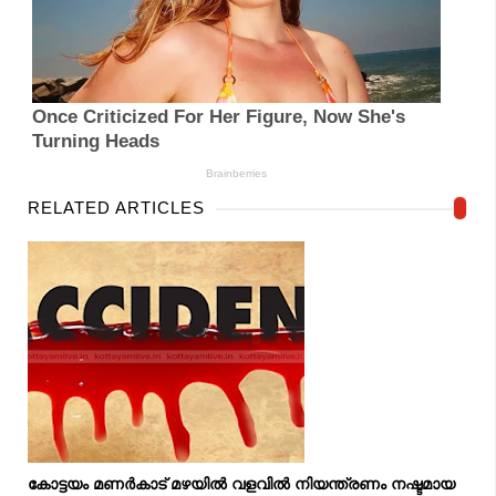
RELATED ARTICLES
കോട്ടയം മണർകാട് മഴയിൽ വളവിൽ നിയന്ത്രണം നഷ്ടമായ