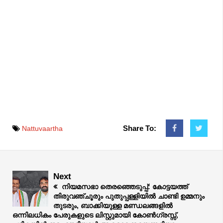
Share To:
Nattuvaartha
Next
നിയമസഭാ തെരഞ്ഞെടുപ്പ്: കോട്ടയത്ത്
തിരുവഞ്ചൂരും പുതുപ്പള്ളിയിൽ ചാണ്ടി ഉമ്മനും
തുടരും, ബാക്കിയുള്ള മണ്ഡലങ്ങളിൽ
ഒന്നിലധികം പേരുകളുടെ ലിസ്റ്റുമായി കോൺഗ്രസ്സ്,