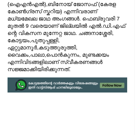
(ഐഎൻഎൽ),ബിനോയ് ജോസഫ് (കേരള
കോൺഗ്രസ് സ്കറിയ) എന്നിവരാണ്
മധ്യമേഖല ജാഥ അംഗങ്ങൾ. ഫെബ്രുവരി 7
മുതൽ 9 വരെയാണ് ജില്ലയിൽ എൽ.ഡി.എഫ്
ന്റെ വികസന മുന്നേറ്റ ജാഥ. ചങ്ങനാശ്ശേരി,
കോട്ടയം,പുതുപ്പള്ളി,
ഏറ്റുമാനൂർ,കടുത്തുരുത്തി,
വൈക്കം,പാലാ,പൊൻകുന്നം, മുണ്ടക്കയം
എന്നിവിടങ്ങളിലാണ് സ്വീകരണങ്ങൾ
സജ്ജമാക്കിയിരിക്കുന്നത്.