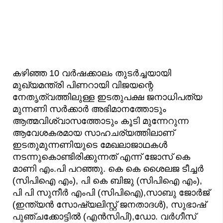
കഴിഞ്ഞ 10 വർഷക്കാലം തുടർച്ചയായി
മുഖ്യമന്ത്രി പിണറായി വിജയന്റെ
നേതൃത്വത്തിലുള്ള ഇടതുപക്ഷ ജനാധിപത്യ
മുന്നണി സർക്കാർ അഭിമാനത്തോടും
ആത്മവിശ്വാസത്തോടും കൂടി മുന്നേറുന്ന
ആവേശകരമായ സാഹചര്യത്തിലാണ്
ഇടതുമുന്നണിയുടെ മേഖലാജാഥകൾ
നടന്നുകൊണ്ടിരിക്കുന്നത് എന്ന് ജോസ് കെ
മാണി എം.പി പറഞ്ഞു. കെ കെ ശൈലജ ടീച്ചർ
(സിപിഐ എം), പി കെ ബിജു (സിപിഐ എം),
പി പി സുനീർ എംപി (സിപിഐ),സാബു ജോർജ്
(ഇന്ത്യൻ സോഷ്യലിസ്റ്റ് ജനതാദൾ), സുഭാഷ്
പുഞ്ചക്കോട്ടിൽ (എൻസിപി),ഡോ. വർഗീസ്