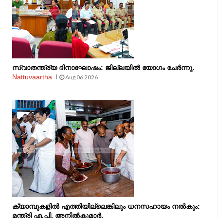
സ്വാതന്ത്ര്യ ദിനാഘോഷം: ജില്ലയിൽ യോഗം ചേർന്നു.
Nattuvaartha
Aug 06 2026
ക്യാമ്പുകളിൽ എത്തിയില്ലെങ്കിലും ധനസഹായം നൽകും:
മന്ത്രി എ.പി. അനിൽകുമാർ.