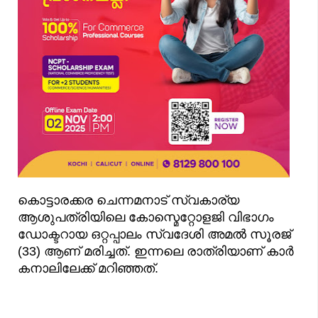
കൊട്ടാരക്കര ചെന്നമനാട് സ്വകാര്യ
ആശുപത്രിയിലെ കോസ്മെറ്റോളജി വിഭാഗം
ഡോക്ടറായ ഒറ്റപ്പാലം സ്വദേശി അമൽ സൂരജ്
(33) ആണ് മരിച്ചത്. ഇന്നലെ രാത്രിയാണ് കാർ
കനാലിലേക്ക് മറിഞ്ഞത്.