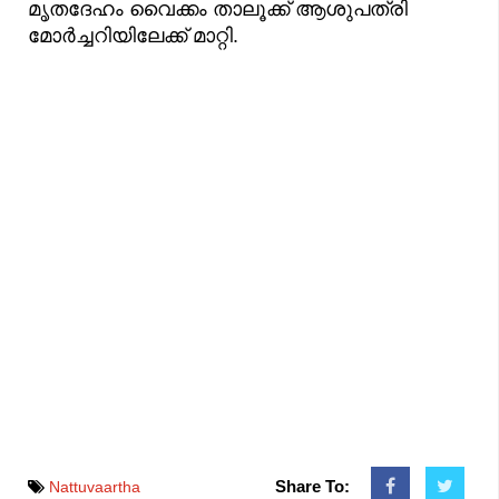
മൃതദേഹം വൈക്കം താലൂക്ക് ആശുപത്രി
മോർച്ചറിയിലേക്ക് മാറ്റി.
Share To:
Nattuvaartha