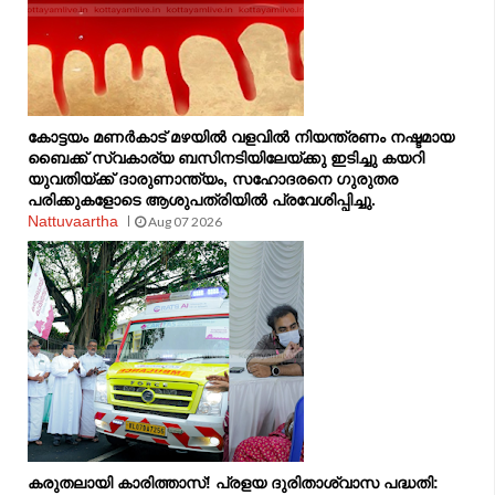
കോട്ടയം മണർകാട് മഴയിൽ വളവിൽ നിയന്ത്രണം നഷ്ടമായ
ബൈക്ക് സ്വകാര്യ ബസിനടിയിലേയ്ക്കു ഇടിച്ചു കയറി
യുവതിയ്ക്ക് ദാരുണാന്ത്യം, സഹോദരനെ ഗുരുതര
പരിക്കുകളോടെ ആശുപത്രിയിൽ പ്രവേശിപ്പിച്ചു.
Nattuvaartha
Aug 07 2026
കരുതലായി കാരിത്താസ്! പ്രളയ ദുരിതാശ്വാസ പദ്ധതി: