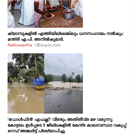
ക്യാമ്പുകളിൽ എത്തിയില്ലെങ്കിലും ധനസഹായം നൽകും:
മന്ത്രി എ.പി. അനിൽകുമാർ.
Nattuvaartha
Aug 06 2026
'ഡോൾഫിൻ' എഫക്റ്റ്? വീണ്ടും അതിതീവ്ര മഴ വരുന്നു;
കോട്ടയം ഉൾപ്പടെ 3 ജില്ലകളിൽ കേന്ദ്ര കാലാവസ്ഥാ വകുപ്പ്
റെഡ് അലേർട്ട് പ്രഖ്യാപിച്ചു.