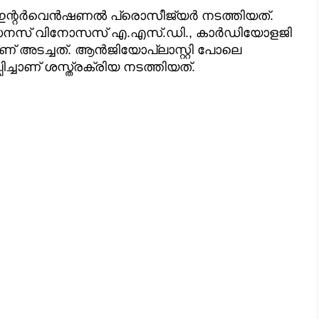
 ഇന്റർവെൻഷണൽ പ്രൊസീജ്യർ നടത്തിയത്.
സൈനസ് വിനോസസ് എ.എസ്.ഡി., കാർഡിയോളജി
 അടച്ചത്. ആൻജിയോപ്ലാസ്റ്റി പോലെ
പിച്ചാണ് ശസ്ത്രക്രിയ നടത്തിയത്.