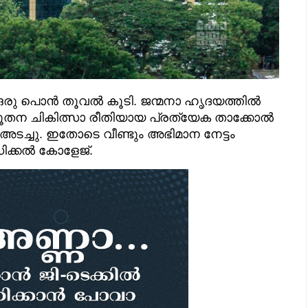
 ഒരു പൊൻ തൂവൽ കൂടി. ജന്മനാ ഹൃദയത്തിൽ
ക് നൂതന ചികിത്സാ രീതിയായ പ്രത്യേക താക്കോൽ
അടച്ചു. ഇതോടെ വീണ്ടും അഭിമാന നേട്ടം
ഡിക്കൽ കോളേജ്.