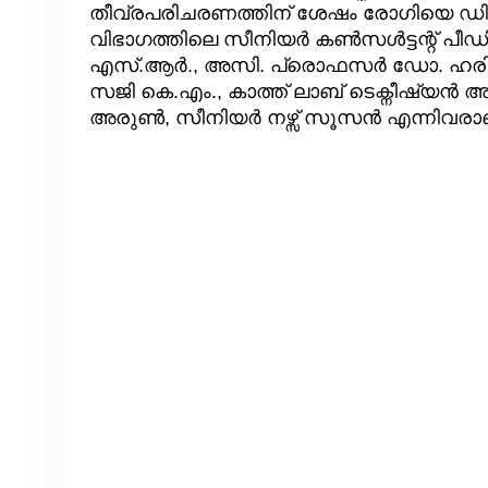
തീവ്രപരിചരണത്തിന് ശേഷം രോഗിയെ ഡിസ
വിഭാഗത്തിലെ സീനിയർ കൺസൾട്ടന്റ് പീഡ
എസ്.ആർ., അസി. പ്രൊഫസർ ഡോ. ഹരിപ്ര
സജി കെ.എം., കാത്ത് ലാബ് ടെക്നീഷ്യൻ 
അരുൺ, സീനിയർ നഴ്സ് സൂസൻ എന്നിവരാണ്