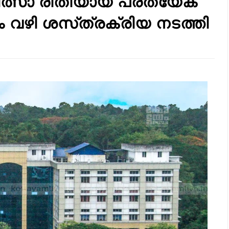
കിത്സാ രീതിയായ പ്രത്യേക
 വഴി ശസ്‌ത്രക്രിയ നടത്തി