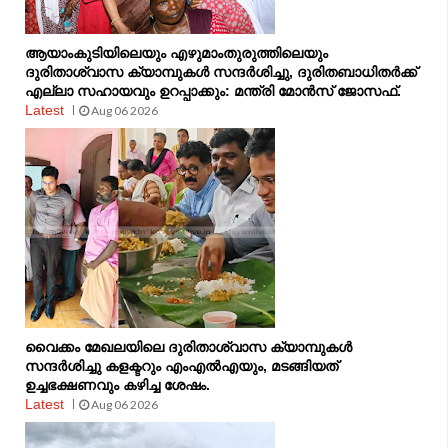
ആയാംകുടിയിലെയും എഴുമാംതുരുത്തിലെയും
ദുരിതാശ്വാസ ക്യാമ്പുകൾ സന്ദർശിച്ചു, ദുരിതബാധിതർക്ക്
എല്ലാ സഹായവും ഉറപ്പാക്കും: മന്ത്രി മോൻസ് ജോസഫ്.
Latest
Aug 06 2026
വൈക്കം മേഖലയിലെ ദുരിതാശ്വാസ ക്യാമ്പുകള്‍
സന്ദര്‍ശിച്ചു കളക്ടറും എംഎല്‍എയും, മടങ്ങിയത്
ഉച്ചഭക്ഷണവും കഴിച്ച ശേഷം.
Latest
Aug 06 2026