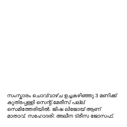
സംസ്കാരം ചൊവ്വാഴ്ച ഉച്ചകഴിഞ്ഞു 3 മണിക്ക്
കൂത്രപ്പള്ളി സെന്റ്.മേരീസ് പല്ല്
സെമിത്തേരിയിൽ. ജിഷ ലിജോയ് ആണ്
മാതാവ്. സഹോദരി: അലീന ട്രീസ ജോസഫ്.