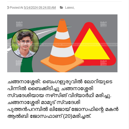
Posted At
5/14/2024 09:24:00 AM
Latest,
ചങ്ങനാശ്ശേരി: ബെംഗളൂരുവിൽ ലോറിയുടെ
പിന്നിൽ ബൈക്കിടിച്ചു ചങ്ങനാശ്ശേരി
സ്വദേശിയായ നഴ്‌സിങ് വിദ്യാർഥി മരിച്ചു.
ചങ്ങനാശ്ശേരി മാമൂട് സ്വദേശി
പുത്തൻപറമ്പിൽ ലിജോയ് ജോസഫിന്റെ മകൻ
ആൽബി ജോസഫാണ് (20)മരിച്ചത്.