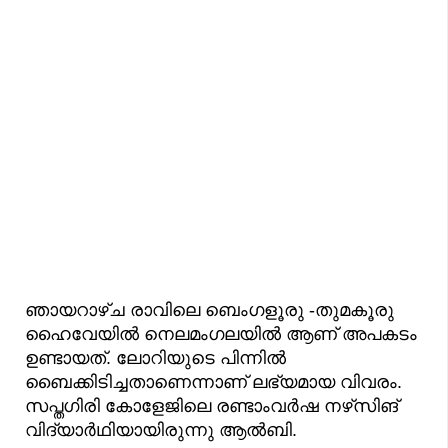
ഞായറാഴ്ച രാവിലെ ബെംഗളൂരു -തുമകൂരു
ഹൈവേയിൽ നെലമംഗലയിൽ ആണ് അപകടം
ഉണ്ടായത്. ലോറിയുടെ പിന്നിൽ
ബൈക്കിടിച്ചതാണെന്നാണ് ലഭ്യമായ വിവരം.
സപ്തഗിരി കോളേജിലെ രണ്ടാംവർഷ നഴ്‌സിങ്
വിദ്യാർഥിയായിരുന്നു ആൽബി.