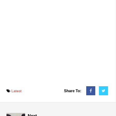
Share To:
Latest
Next