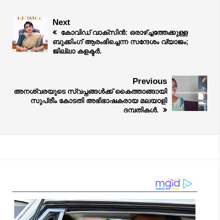
Next
കോവിഡ് വാക്‌സിന്‍: ഒരാഴ്ച്ചത്തേക്കുള്ള
ബുക്കിംഗ് ആരംഭിച്ചെന്ന സന്ദേശം വ്യാജം;
ജില്ലാ കളക്ടർ.
Previous
അനശ്വരയുടെ സ്വപ്നങ്ങൾക്ക് കൈത്താങ്ങായി
സുപ്രീം കോടതി അഭിഭാഷകരായ മലയാളി
ദമ്പതികൾ.