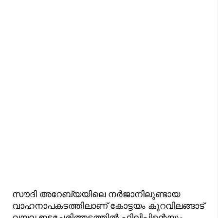
സൗദി അറേബ്യയിലെ നർജാനിലുണ്ടായ
വാഹനാപകടത്തിലാണ് കോട്ടയം കുറവിലങ്ങാട്
വയല ഇടച്ചേരിത്തടത്തിൽ ഫിലിപ്പിന്റെയും