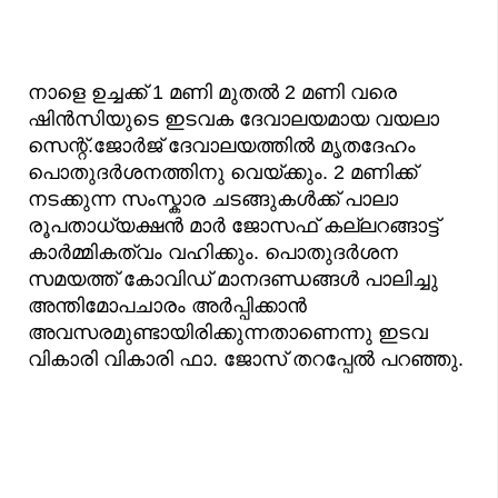
നാളെ ഉച്ചക്ക് 1 മണി മുതൽ 2 മണി വരെ
ഷിൻസിയുടെ ഇടവക ദേവാലയമായ വയലാ
സെന്റ്.ജോർജ് ദേവാലയത്തിൽ മൃതദേഹം
പൊതുദർശനത്തിനു വെയ്ക്കും. 2 മണിക്ക്
നടക്കുന്ന സംസ്കാര ചടങ്ങുകൾക്ക് പാലാ
രൂപതാധ്യക്ഷൻ മാർ ജോസഫ് കല്ലറങ്ങാട്ട്
കാർമ്മികത്വം വഹിക്കും. പൊതുദർശന
സമയത്ത് കോവിഡ് മാനദണ്ഡങ്ങൾ പാലിച്ചു
അന്തിമോപചാരം അർപ്പിക്കാൻ
അവസരമുണ്ടായിരിക്കുന്നതാണെന്നു ഇടവ
വികാരി വികാരി ഫാ. ജോസ് തറപ്പേൽ പറഞ്ഞു.