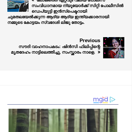
സംവിധാനമായ ന്യൂയോര്‍ക്ക് സിറ്റി പോലീസിൽ
ഡെപ്യുട്ടി ഇൻസ്‌പെക്ടറായി
ചുമതലയേൽക്കുന്ന ആദ്യ ആദ്യ ഇന്ത്യക്കാരനായി
നമ്മുടെ കോട്ടയം സ്വദേശി ലിജു തോട്ടം.
Previous
സൗദി വാഹനാപകടം: ഷിൻസി ഫിലിപ്പിന്റെ
മൃതദേഹം നാട്ടിലെത്തിച്ചു, സംസ്ക്കാരം നാളെ.