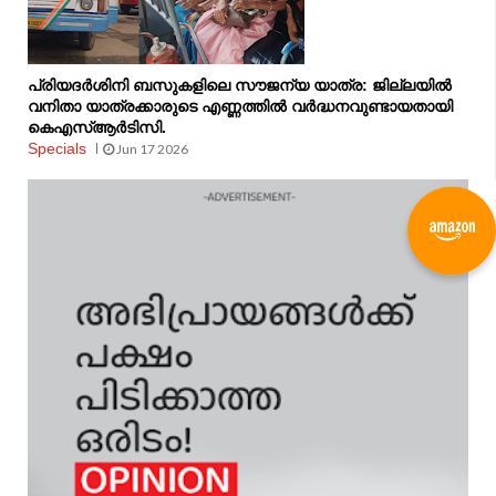
പ്രിയദർശിനി ബസുകളിലെ സൗജന്യ യാത്ര: ജില്ലയിൽ
വനിതാ യാത്രക്കാരുടെ എണ്ണത്തിൽ വർദ്ധനവുണ്ടായതായി
കെഎസ്ആർടിസി.
Specials
Jun 17 2026