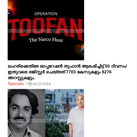
ലഹരിക്കെതിരേ ഓപ്പറേഷൻ തൂഫാൻ ആരംഭിച്ചിട്ട് 50 ദിവസം!
ഇതുവരെ രജിസ്റ്റർ ചെയ്തത് 7703 കേസുകളും 8276
അറസ്റ്റുകളും.
Specials
Jul 23 2026