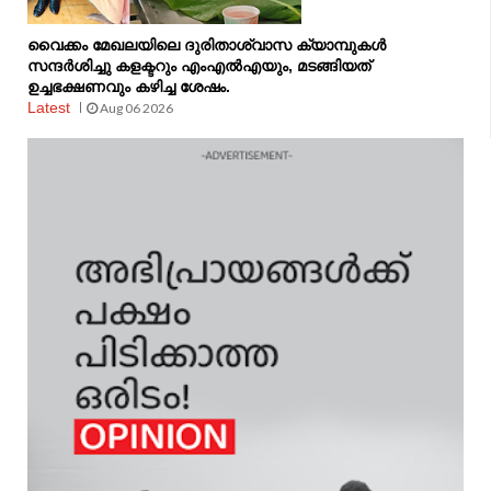
വൈക്കം മേഖലയിലെ ദുരിതാശ്വാസ ക്യാമ്പുകള്‍
സന്ദര്‍ശിച്ചു കളക്ടറും എംഎല്‍എയും, മടങ്ങിയത്
ഉച്ചഭക്ഷണവും കഴിച്ച ശേഷം.
Latest
Aug 06 2026