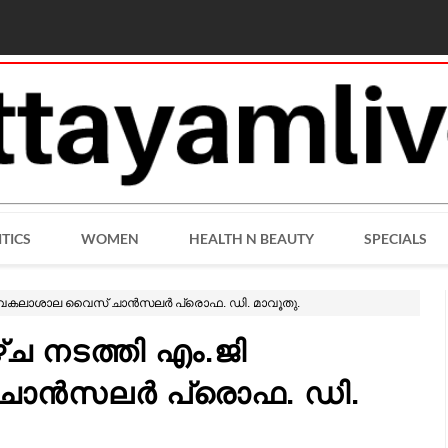
ITICS
WOMEN
HEALTH N BEAUTY
SPECIALS
ര്‍വകലാശാല വൈസ് ചാന്‍സലര്‍ പ്രൊഫ. ഡി. മാവൂതു.
്ച നടത്തി എം.ജി
ന്‍സലര്‍ പ്രൊഫ. ഡി.