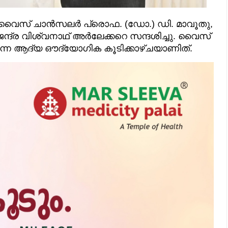
വൈസ് ചാന്‍സലര്‍ പ്രൊഫ. (ഡോ.) ഡി. മാവൂതു,
ദ്ര വിശ്വനാഥ് അര്‍ലേക്കറെ സന്ദശിച്ചു. വൈസ്
ന്ന ആദ്യ ഔദ്യോഗിക കൂടിക്കാഴ്ചയാണിത്.