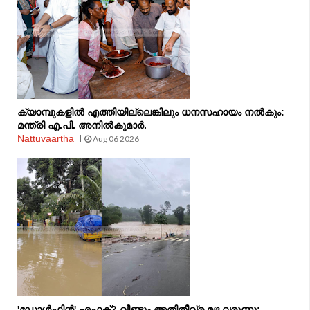
ക്യാമ്പുകളിൽ എത്തിയില്ലെങ്കിലും ധനസഹായം നൽകും:
മന്ത്രി എ.പി. അനിൽകുമാർ.
Nattuvaartha
Aug 06 2026
'ഡോൾഫിൻ' എഫക്റ്റ്? വീണ്ടും അതിതീവ്ര മഴ വരുന്നു;