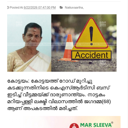
Posted At
6/22/2026 07:47:00 PM
Nattuvaartha,
കോട്ടയം: കോട്ടയത്ത് റോഡ് മുറിച്ചു
കടക്കുന്നതിനിടെ കെഎസ്ആർടിസി ബസ്
ഇടിച്ച് വീട്ടമ്മയ്ക്ക് ദാരുണാന്ത്യം. നാട്ടകം
മറിയപ്പള്ളി ലക്ഷ്മി വിലാസത്തിൽ ജഗദമ്മ(68)
ആണ് അപകടത്തിൽ മരിച്ചത്.