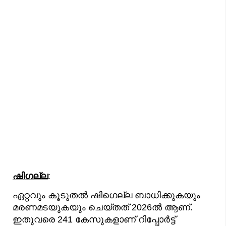
ഷിഗല്ല
:
ഏറ്റവും കൂടുതൽ ഷിഗെല്ല ബാധിക്കുകയും
മരണമടയുകയും ചെയ്തത് 2026ൽ ആണ്.
ഇതുവരെ 241 കേസുകളാണ് റിപ്പോർട്ട്