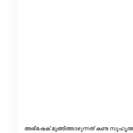
അഭിഷേക് മുങ്ങിത്താഴുന്നത് കണ്ട സുഹ