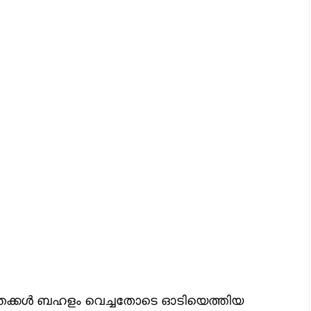
ൃത്തക്കൾ ബഹളം വെച്ചതോടെ ഓടിയെത്തിയ