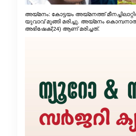
അയ്മനം: കോട്ടയം അയ്മനത്ത് മീനച്ചിലാറ്
യുവാവ് മുങ്ങി മരിച്ചു. അയ്മനം കൊമ്പനാ
അഭിഷേക്(24) ആണ് മരിച്ചത്.