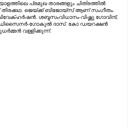
ലയാളത്തിലെ പ്രമുഖ താരങ്ങളും ചിത്രത്തിൽ
് തിരക്കഥ. ജെയ്‌ക്ക് ബിജോയ്സ് ആണ് സംഗീതം.
ിവേക്ഹർഷൻ. ശബ്ദസംവിധാനം-വിഷ്ണു ഗോവിന്ദ്,
ഷൻ ഡിസൈനർ-ഗോകുൽ ദാസ്. കോ ഡയറക്ഷൻ
്മൻ വള്ളിക്കുന്ന്.