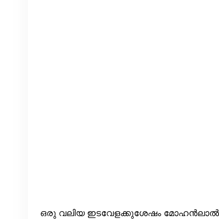
ഒരു വലിയ ഇടവേളക്കുശേഷം മോഹൻലാൽ പ