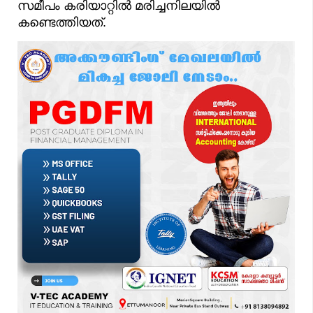
സമീപം കരിയാറ്റിൽ മരിച്ചനിലയിൽ
കണ്ടെത്തിയത്.