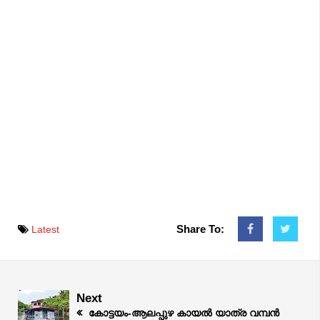
Share To:
Latest
Next
കോട്ടയം-ആലപ്പുഴ കായൽ യാത്ര വമ്പൻ