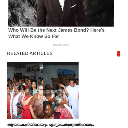
RELATED ARTICLES
ആയാംകുടിയിലെയും എഴുമാംതുരുത്തിലെയും