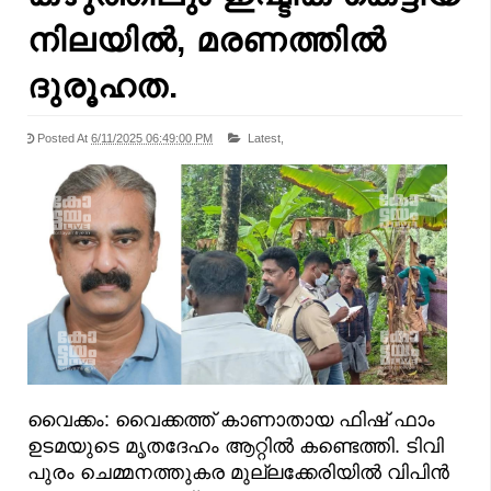
നിലയില്‍, മരണത്തിൽ
ദുരൂഹത.
Posted At
6/11/2025 06:49:00 PM
Latest,
വൈക്കം: വൈക്കത്ത് കാണാതായ ഫിഷ് ഫാം
ഉടമയുടെ മൃതദേഹം ആറ്റിൽ കണ്ടെത്തി. ടിവി
പുരം ചെമ്മനത്തുകര മുല്ലക്കേരിയിൽ വിപിൻ