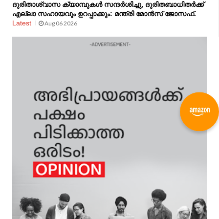
ദുരിതാശ്വാസ ക്യാമ്പുകൾ സന്ദർശിച്ചു, ദുരിതബാധിതർക്ക്
എല്ലാ സഹായവും ഉറപ്പാക്കും: മന്ത്രി മോൻസ് ജോസഫ്.
Latest
Aug 06 2026