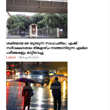
ശക്തമായ മഴ തുടരുന്ന സാഹചര്യം: എംജി
സർവകലാശാല തിങ്കളാഴ്ച നടത്താനിരുന്ന എല്ലാ
പരീക്ഷകളും മാറ്റിവെച്ചു.
Latest
Aug 08 2026