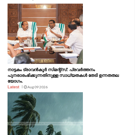
നാട്ടകം ട്രാവൻകൂർ സിമന്റ്‌സ്: പ്രവർത്തനം
പുനരാരംഭിക്കുന്നതിനുള്ള സാധ്യതകൾ തേടി ഉന്നതതല
യോഗം.
Latest
Aug 09 2026