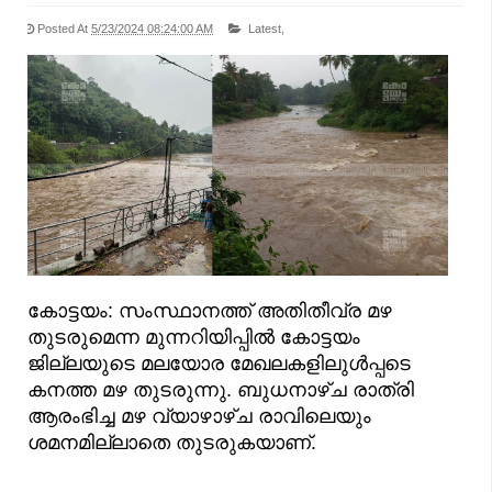
Posted At
5/23/2024 08:24:00 AM
Latest,
കോട്ടയം: സംസ്ഥാനത്ത് അതിതീവ്ര മഴ
തുടരുമെന്ന മുന്നറിയിപ്പിൽ കോട്ടയം
ജില്ലയുടെ മലയോര മേഖലകളിലുൾപ്പടെ
കനത്ത മഴ തുടരുന്നു. ബുധനാഴ്ച രാത്രി
ആരംഭിച്ച മഴ വ്യാഴാഴ്ച രാവിലെയും
ശമനമില്ലാതെ തുടരുകയാണ്.