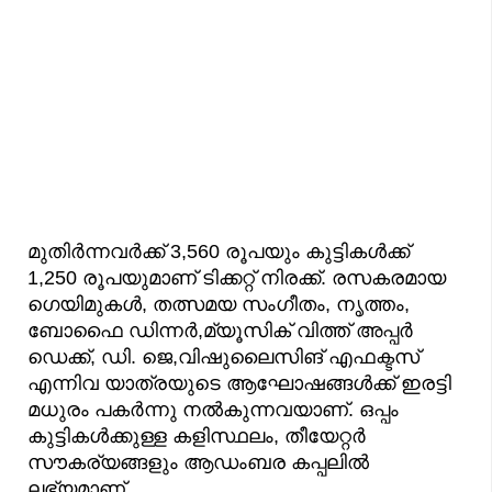
മുതിര്‍ന്നവര്‍ക്ക് 3,560 രൂപയും കുട്ടികള്‍ക്ക്
1,250 രൂപയുമാണ് ടിക്കറ്റ് നിരക്ക്. രസകരമായ
ഗെയിമുകൾ, തത്സമയ സംഗീതം, നൃത്തം,
ബോഫൈ ഡിന്നർ,മ്യൂസിക് വിത്ത്‌ അപ്പർ
ഡെക്ക്, ഡി. ജെ,വിഷുലൈസിങ് എഫക്ടസ്
എന്നിവ യാത്രയുടെ ആഘോഷങ്ങൾക്ക് ഇരട്ടി
മധുരം പകർന്നു നൽകുന്നവയാണ്. ഒപ്പം
കുട്ടികൾക്കുള്ള കളിസ്ഥലം, തീയേറ്റർ
സൗകര്യങ്ങളും ആഡംബര കപ്പലിൽ
ലഭ്യമാണ്.