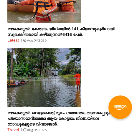
മഴക്കെടുതി: കോട്ടയം ജില്ലയിൽ 141 ക്യാമ്പുകളിലായി
സുരക്ഷിതരായി കഴിയുന്നത് 6416 പേർ.
Latest
Aug 04 2026
മഴക്കെടുതി: വെള്ളക്കെട്ട് മൂലം ഗതാഗതം തടസപ്പെടുകയോ
പ്രയാസമേറിയതോ ആയ കോട്ടയം ജില്ലയിലെ
റോഡുകളുടെ വിവരങ്ങൾ.
Travel
Aug 05 2026