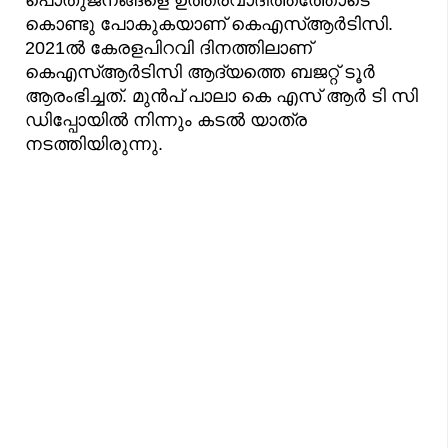
കൊണ്ടു പോകുകയാണ് കെഎസ്ആർടിസി.
2021ൽ കേരളപിറവി ദിനത്തിലാണ്
കെഎസ്ആർടിസി ആദ്യത്തെ ബജറ്റ് ടൂർ
ആരംഭിച്ചത്. മുൻപ് പാലാ കെ എസ് ആർ ടി സി
ഡിപ്പോയിൽ നിന്നും കടൽ യാത്ര
നടത്തിയിരുന്നു.