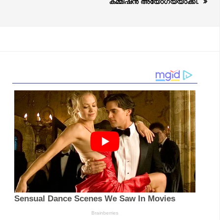
കമ്മീഷൻ അയോഗ്യയാക്കി.