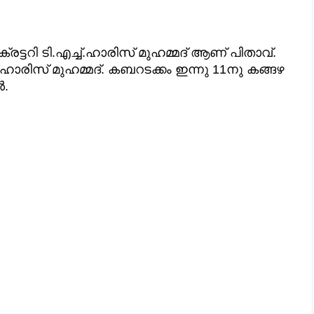
ക്രട്ടറി ടി.എച്ച്.ഹാരിസ് മുഹമ്മദ് ആണ് പിതാവ്.
ിസ് മുഹമ്മദ്. കബറടക്കം ഇന്നു 11നു കങ്ങഴ
ൽ.