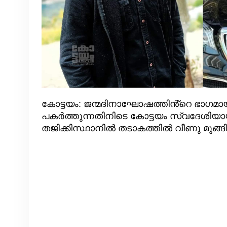
കോട്ടയം: ജന്മദിനാഘോഷത്തിൻ്റെ ഭാഗമായി
പകർത്തുന്നതിനിടെ കോട്ടയം സ്വദേശി
തജിക്കിസ്ഥാനിൽ തടാകത്തിൽ വീണു മുങ്ങിമര