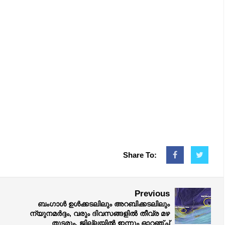
Share To:
Previous
ബംഗാൾ ഉൾക്കടലിലും അറബിക്കടലിലും
ന്യുനമർദ്ദം, വരും ദിവസങ്ങളിൽ തീവ്ര മഴ
തുടരും, ജില്ലയിൽ ഇന്നും ഓറഞ്ച്