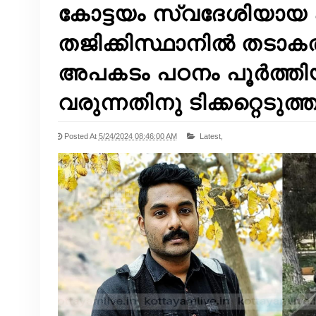
കോട്ടയം സ്വദേശിയായ
തജിക്കിസ്ഥാനിൽ തടാകത്ത
അപകടം പഠനം പൂർത്തിയാക്
വരുന്നതിനു ടിക്കറ്റെടുത്
Posted At
5/24/2024 08:46:00 AM
Latest,