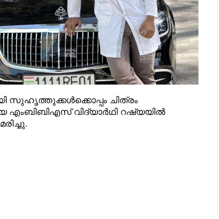
 സുഹൃത്തുക്കൾക്കൊപ്പം ചിത്രം
യായ എംബിബിഎസ് വിദ്യാർഥി റഷ്യയിൽ
ിച്ചു.