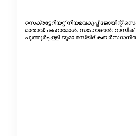
സെക്രട്ടേറിയറ്റ് നിയമവകുപ്പ് ജോയിന്റ് സെ
മാതാവ്: ഷഹാമോൾ. സഹോദരൻ: റാസിക് ഹാര
പുത്തൂർപ്പള്ളി ജുമാ മസ്ജിദ് കബർസ്ഥാനി