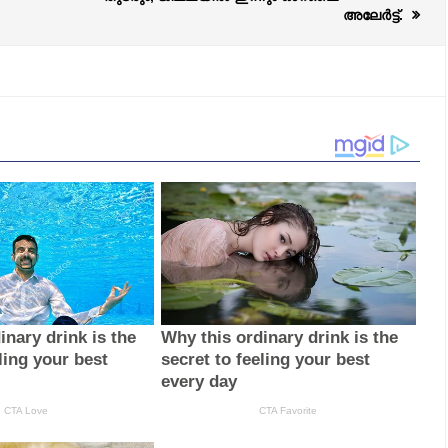
അലേർട്ട്.