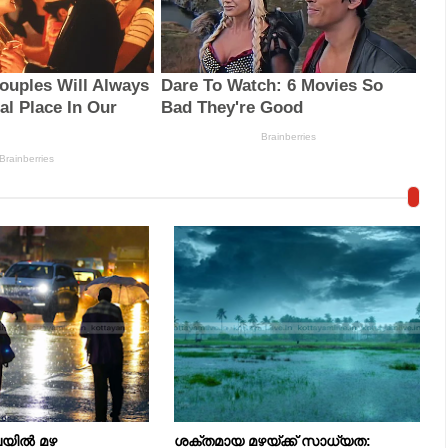
്ലയിൽ മഴ
ശക്തമായ മഴയ്ക്ക് സാധ്യത: