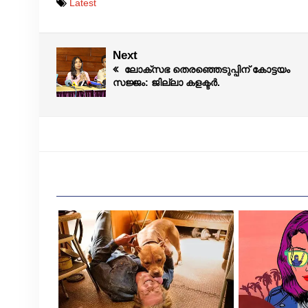
Latest
Next
ലോക്‌സഭ തെരഞ്ഞെടുപ്പിന് കോട്ടയം
സജ്ജം: ജില്ലാ കളക്ടർ.