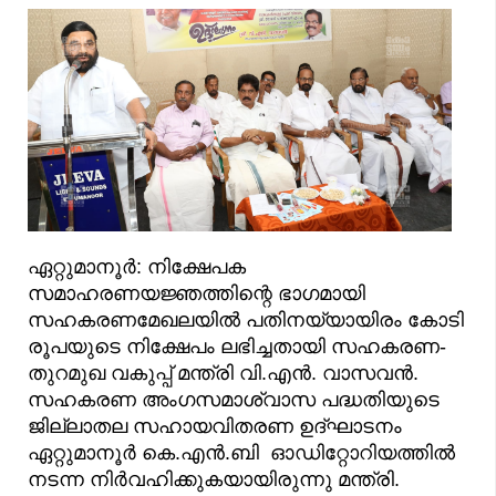
ഏറ്റുമാനൂർ: നിക്ഷേപക
സമാഹരണയജ്ഞത്തിന്റെ ഭാഗമായി
സഹകരണമേഖലയിൽ പതിനയ്യായിരം കോടി
രൂപയുടെ നിക്ഷേപം ലഭിച്ചതായി സഹകരണ-
തുറമുഖ വകുപ്പ് മന്ത്രി വി.എൻ. വാസവൻ.
സഹകരണ അംഗസമാശ്വാസ പദ്ധതിയുടെ
ജില്ലാതല സഹായവിതരണ ഉദ്ഘാടനം
ഏറ്റുമാനൂർ കെ.എൻ.ബി ഓഡിറ്റോറിയത്തിൽ
നടന്ന നിർവഹിക്കുകയായിരുന്നു മന്ത്രി.