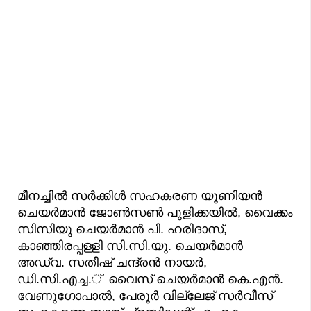
മീനച്ചിൽ സർക്കിൾ സഹകരണ യൂണിയൻ
ചെയർമാൻ ജോൺസൺ പുളിക്കയിൽ, വൈക്കം
സിസിയു ചെയർമാൻ പി. ഹരിദാസ്,
കാഞ്ഞിരപ്പള്ളി സി.സി.യു. ചെയർമാൻ
അഡ്വ. സതീഷ് ചന്ദ്രൻ നായർ,
ഡി.സി.എച്ച.് വൈസ് ചെയർമാൻ കെ.എൻ.
വേണുഗോപാൽ, പേരൂർ വില്ലേജ് സർവീസ്