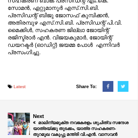
സഹകരണ ബാങ്ക് പ്രസിഡന്റ് എം.കെ.
സോമൻ, ഏറ്റുമാനൂർ എസ്.സി.ബി.
പ്രസിഡന്റ് ബിജു ജോസഫ് കുമ്പിക്കൻ,
അതിരമ്പുഴ എസ്.സി.ബി. പ്രസിഡന്റ് പി.വി.
മൈക്കിൾ, സഹകരണ ജില്ലാ ജോയിന്റ്
രജിസ്ട്രാർ എൻ. വിജയകുമാർ, ജോയിന്റ്
ഡയറക്ടർ (ഓഡിറ്റ്) ജയമ്മ പോൾ എന്നിവർ
പ്രസംഗിച്ചു.
Share To:
Latest
Next
മാലിന്യമുക്ത നവകേരളം ശുചിത്വ സന്ദേശ
യാത്രയ്ക്കു തുടക്കം, യാത്ര സഹകരണ-
തുറമുഖ വകുപ്പു മന്ത്രി വി.എൻ. വാസവൻ