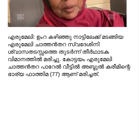
എരുമേലി: ഉംറ കഴിഞ്ഞു നാട്ടിലേക്ക് മടങ്ങിയ
എരുമേലി ചാത്തൻതറ സ്വദേശിനി
ശ്വാസതടസ്സത്തെ തുടർന്ന് തീർഥാടക
വിമാനത്തിൽ മരിച്ചു. കോട്ടയം എരുമേലി
ചാത്തന്‍തറ പാറേല്‍ വീട്ടില്‍ അബ്ദുല്‍ കരീമിന്റെ
ഭാര്യ ഫാത്തിമ (77) ആണ് മരിച്ചത്.