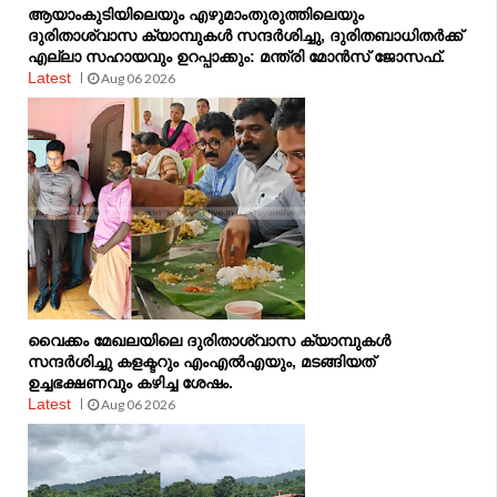
ആയാംകുടിയിലെയും എഴുമാംതുരുത്തിലെയും
ദുരിതാശ്വാസ ക്യാമ്പുകൾ സന്ദർശിച്ചു, ദുരിതബാധിതർക്ക്
എല്ലാ സഹായവും ഉറപ്പാക്കും: മന്ത്രി മോൻസ് ജോസഫ്.
Latest
Aug 06 2026
വൈക്കം മേഖലയിലെ ദുരിതാശ്വാസ ക്യാമ്പുകള്‍
സന്ദര്‍ശിച്ചു കളക്ടറും എംഎല്‍എയും, മടങ്ങിയത്
ഉച്ചഭക്ഷണവും കഴിച്ച ശേഷം.
Latest
Aug 06 2026