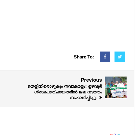
Share To:
Previous
തെളിനീരൊഴുകും നവകേരളം: ഉഴവൂര്‍
ഗ്രാമപഞ്ചായത്തിൽ ജല നടത്തം
സംഘടിപ്പിച്ചു.