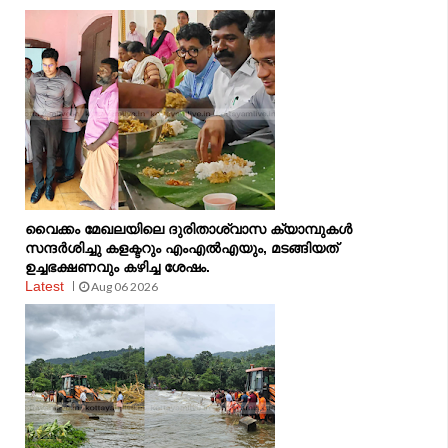
വൈക്കം മേഖലയിലെ ദുരിതാശ്വാസ ക്യാമ്പുകള്‍
സന്ദര്‍ശിച്ചു കളക്ടറും എംഎല്‍എയും, മടങ്ങിയത്
ഉച്ചഭക്ഷണവും കഴിച്ച ശേഷം.
Latest
Aug 06 2026