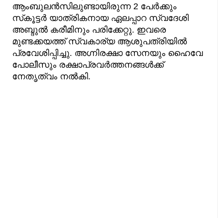
ആംബുലൻസിലുണ്ടായിരുന്ന 2 പേർക്കും
സ്‌കൂട്ടർ യാത്രികനായ ഏലപ്പാറ സ്വദേശി
അബ്ദുൽ കരീമിനും പരിക്കേറ്റു. ഇവരെ
മുണ്ടക്കയത്ത് സ്വകാര്യ ആശുപത്രിയിൽ
പ്രവേശിപ്പിച്ചു. അഗ്നിരക്ഷാ സേനയും ഹൈവേ
പോലീസും രക്ഷാപ്രവർത്തനങ്ങൾക്ക്
നേതൃത്വം നൽകി.