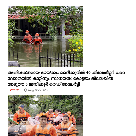
അതിശക്തമായ മഴയ്ക്കും മണിക്കൂറിൽ 40 കിലോമീറ്റർ വരെ
വേഗതയിൽ കാറ്റിനും സാധ്യത; കോട്ടയം ജില്ലയിൽ
അടുത്ത 3 മണിക്കൂർ റെഡ് അലേർട്ട്!
Latest
Aug 05 2026