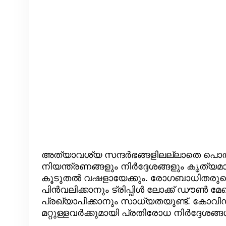
അത്യാവശ്യ സന്ദർഭങ്ങളിലല്ലാതെ പൊതുസ
നിയന്ത്രണങ്ങളും നിർദ്ദേശങ്ങളും കൃത്യമ
കൂടുതൽ വഷളായേക്കും. രോഗബാധിതരുടെ
പിൻവലിക്കാനും ട്രിപ്പിൾ ലോക്ക് ഡൗൺ
പ്രഖ്യാപിക്കാനും സാധ്യതയുണ്ട്. കോവിഡ
മറ്റുള്ളവർക്കുമായി പ്രതിരോധ നിർദ്ദേശങ്