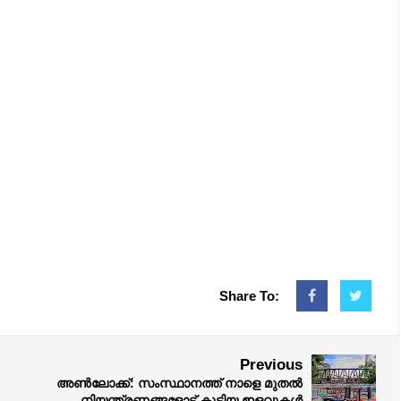
Share To:
Previous
അൺലോക്ക്: സംസ്ഥാനത്ത് നാളെ മുതൽ
നിയന്ത്രണങ്ങളോട് കൂടിയ ഇളവുകൾ