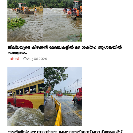
ജില്ലയുടെ കിഴക്കൻ മേഖലകളിൽ മഴ ശക്തം; ആശങ്കയിൽ
മലയോരം.
Latest
Aug 06 2026
അതിതീവ്ര മഴ സാധ്യത: കോട്ടയത്ത് ഇന്ന് റെഡ് അലെർട്ട്.