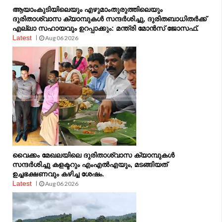
ആയാംകുടിയിലെയും എഴുമാംതുരുത്തിലെയും
ദുരിതാശ്വാസ ക്യാമ്പുകൾ സന്ദർശിച്ചു, ദുരിതബാധിതർക്ക്
എല്ലാ സഹായവും ഉറപ്പാക്കും: മന്ത്രി മോൻസ് ജോസഫ്.
Latest
Aug 06 2026
വൈക്കം മേഖലയിലെ ദുരിതാശ്വാസ ക്യാമ്പുകള്‍
സന്ദര്‍ശിച്ചു കളക്ടറും എംഎല്‍എയും, മടങ്ങിയത്
ഉച്ചഭക്ഷണവും കഴിച്ച ശേഷം.
Latest
Aug 06 2026