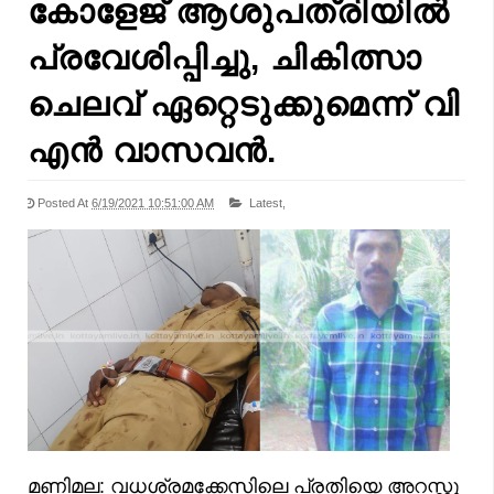
കോളേജ് ആശുപത്രിയിൽ
പ്രവേശിപ്പിച്ചു, ചികിത്സാ
ചെലവ് ഏറ്റെടുക്കുമെന്ന് വി
എൻ വാസവൻ.
Posted At
6/19/2021 10:51:00 AM
Latest,
മണിമല: വധശ്രമക്കേസിലെ പ്രതിയെ അറസ്റ്റു