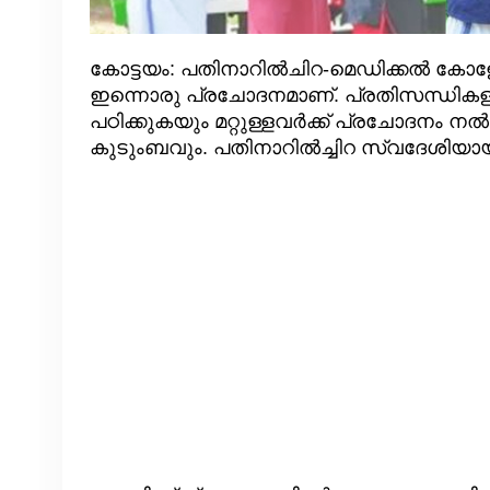
കോട്ടയം: പതിനാറിൽചിറ-മെഡിക്കൽ കോളേജ്
ഇന്നൊരു പ്രചോദനമാണ്. പ്രതിസന്ധികളി
പഠിക്കുകയും മറ്റുള്ളവർക്ക് പ്രചോദനം
കുടുംബവും. പതിനാറിൽച്ചിറ സ്വദേശിയായ