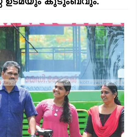
സ് ഉടമയും കുടുംബവും.