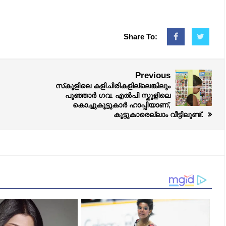
Share To:
Previous
സ്‌കൂളിലെ കളിചിരികളില്ലെങ്കിലും
പൂഞ്ഞാർ ഗവ. എൽപി സ്കൂളിലെ
കൊച്ചുകൂട്ടുകാർ ഹാപ്പിയാണ്,
കൂട്ടുകാരെല്ലാം വീട്ടിലുണ്ട്.