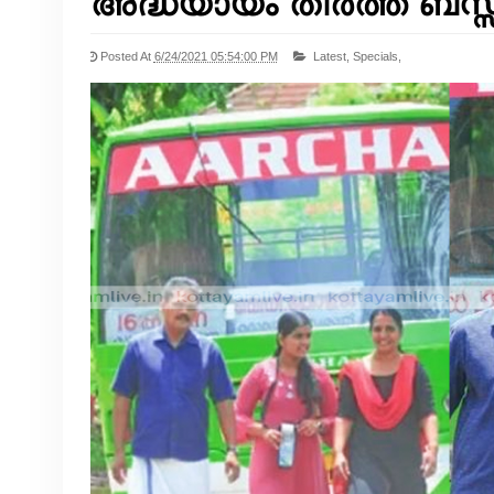
അദ്ധ്യായം തീർത്ത് ബസ്
Posted At
6/24/2021 05:54:00 PM
Latest,
Specials,