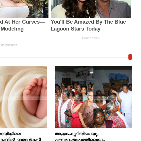
്കോയിയിലെ
ആയാംകുടിയിലെയും
് കേസിൽ ഓരാൾകൂടി
എഴുമാംതുരുത്തിലെയും