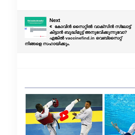
Next
കോവിൻ സൈറ്റിൽ വാക്‌സിൻ സ്ലോട്ട്
കിട്ടാൻ ബുദ്ധിമുട്ട് അനുഭവിക്കുന്നുവോ?
എങ്കിൽ vaccinefind.in വെബ്‌സൈറ്റ്
നിങ്ങളെ സഹായിക്കും.