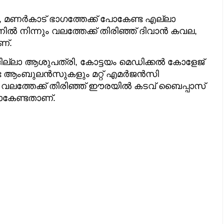
്ളി, മണർകാട് ഭാഗത്തേക്ക് പോകേണ്ട എല്ലാ
ൽ നിന്നും വലത്തേക്ക് തിരിഞ്ഞ് ദിവാൻ കവല,
ണ്.
ം ജില്ലാ ആശുപത്രി, കോട്ടയം മെഡിക്കൽ കോളേജ്
േണ്ട ആംബുലൻസുകളും മറ്റ് എമർജൻസി
ം വലത്തേക്ക് തിരിഞ്ഞ് ഈരയിൽ കടവ് ബൈപ്പാസ്
കേണ്ടതാണ്.