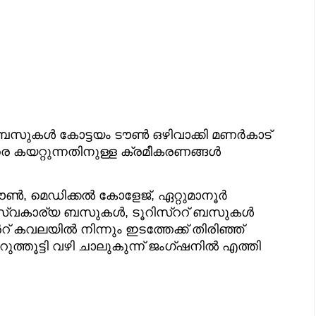
 ബസുകൾ കോട്ടയം ടൗൺ ഒഴിവാക്കി മണർകാട്
രെ കയറ്റുന്നതിനുള്ള ക്രമീകരണങ്ങൾ
ം ടൗൺ, മെഡിക്കൽ കോളേജ്, ഏറ്റുമാനൂർ
 സ്വകാര്യ ബസുകൾ, ടൂറിസ്ററ് ബസുകൾ
 കവലയിൽ നിന്നും ഇടത്തേക്ക് തിരിഞ്ഞ്
ത്തൂട്ടി വഴി ചാലുകുന്ന് ജംഗ്ഷനിൽ എത്തി