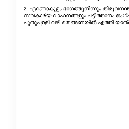
2. എറണാകുളം ഭാഗത്തുനിന്നും തിരുവനന്തപു
സ്വകാര്യ വാഹനങ്ങളും പട്ടിത്താനം ജം
പുതുപ്പള്ളി വഴി തെങ്ങണയിൽ എത്തി യാത്