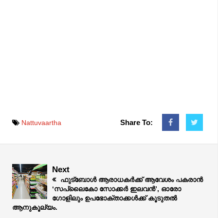
Share To:
Nattuvaartha
Next
ഫുട്ബോൾ ആരാധകർക്ക് ആവേശം പകരാൻ
‘സപ്ലൈകോ സോക്കർ ഇലവൻ’, ഓരോ
ഗോളിലും ഉപഭോക്താക്കൾക്ക് കൂടുതൽ
ആനുകൂല്യം.