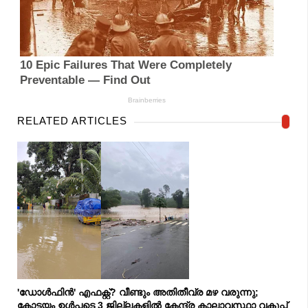
RELATED ARTICLES
'ഡോൾഫിൻ' എഫക്റ്റ്? വീണ്ടും അതിതീവ്ര മഴ വരുന്നു;
കോട്ടയം ഉൾപ്പടെ 3 ജില്ലകളിൽ കേന്ദ്ര കാലാവസ്ഥാ വകുപ്പ്