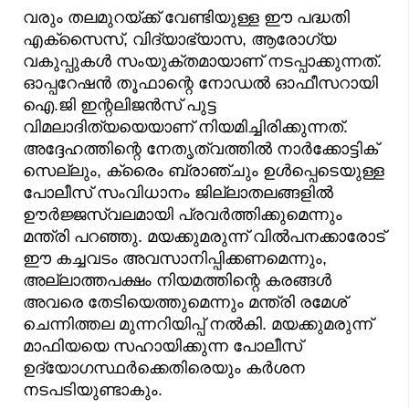
വരും തലമുറയ്ക്ക് വേണ്ടിയുള്ള ഈ പദ്ധതി
എക്‌സൈസ്, വിദ്യാഭ്യാസ, ആരോഗ്യ
വകുപ്പുകൾ സംയുക്തമായാണ് നടപ്പാക്കുന്നത്.
ഓപ്പറേഷൻ തൂഫാന്റെ നോഡൽ ഓഫീസറായി
ഐ.ജി ഇന്റലിജൻസ് പുട്ട
വിമലാദിത്യയെയാണ് നിയമിച്ചിരിക്കുന്നത്.
അദ്ദേഹത്തിന്റെ നേതൃത്വത്തിൽ നാർക്കോട്ടിക്
സെല്ലും, ക്രൈം ബ്രാഞ്ചും ഉൾപ്പെടെയുള്ള
പോലീസ് സംവിധാനം ജില്ലാതലങ്ങളിൽ
ഊർജ്ജസ്വലമായി പ്രവർത്തിക്കുമെന്നും
മന്ത്രി പറഞ്ഞു. മയക്കുമരുന്ന് വിൽപനക്കാരോട്
ഈ കച്ചവടം അവസാനിപ്പിക്കണമെന്നും,
അല്ലാത്തപക്ഷം നിയമത്തിന്റെ കരങ്ങൾ
അവരെ തേടിയെത്തുമെന്നും മന്ത്രി രമേശ്
ചെന്നിത്തല മുന്നറിയിപ്പ് നൽകി. മയക്കുമരുന്ന്
മാഫിയയെ സഹായിക്കുന്ന പോലീസ്
ഉദ്യോഗസ്ഥർക്കെതിരെയും കർശന
നടപടിയുണ്ടാകും.