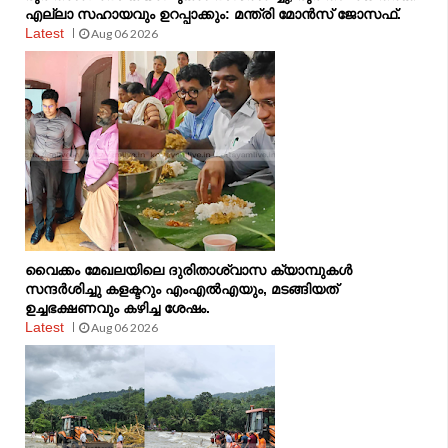
എല്ലാ സഹായവും ഉറപ്പാക്കും: മന്ത്രി മോൻസ് ജോസഫ്.
Latest
Aug 06 2026
വൈക്കം മേഖലയിലെ ദുരിതാശ്വാസ ക്യാമ്പുകള്‍
സന്ദര്‍ശിച്ചു കളക്ടറും എംഎല്‍എയും, മടങ്ങിയത്
ഉച്ചഭക്ഷണവും കഴിച്ച ശേഷം.
Latest
Aug 06 2026