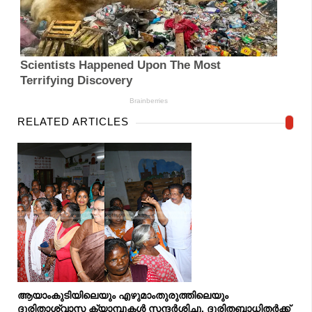
RELATED ARTICLES
ആയാംകുടിയിലെയും എഴുമാംതുരുത്തിലെയും
ദുരിതാശ്വാസ ക്യാമ്പുകൾ സന്ദർശിച്ചു, ദുരിതബാധിതർക്ക്