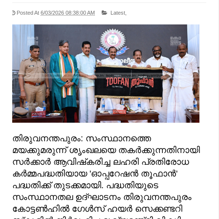
Posted At
6/03/2026 08:38:00 AM
Latest,
തിരുവനന്തപുരം: സംസ്ഥാനത്തെ
മയക്കുമരുന്ന് ശൃംഖലയെ തകർക്കുന്നതിനായി
സർക്കാർ ആവിഷ്‌കരിച്ച ലഹരി പ്രതിരോധ
കർമ്മപദ്ധതിയായ 'ഓപ്പറേഷൻ തൂഫാൻ'
പദ്ധതിക്ക് തുടക്കമായി. പദ്ധതിയുടെ
സംസ്ഥാനതല ഉദ്ഘാടനം തിരുവനന്തപുരം
കോട്ടൺഹിൽ ഗേൾസ് ഹയർ സെക്കണ്ടറി