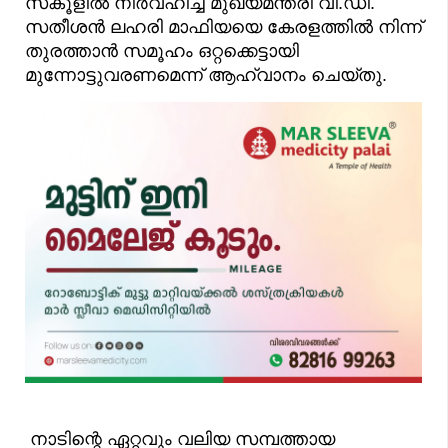
സ്‌കൂളിൽ നിർവഹിച്ച മുഖ്യമന്ത്രി വി.ഡി.
സതീശൻ ലഹരി മാഫിയയെ കേരളത്തിൽ നിന്ന്
തുരത്താൻ സമൂഹം ഒറ്റക്കെട്ടായി
മുന്നോട്ടുവരണമെന്ന് ആഹ്വാനം ചെയ്തു.
നാടിന്റെ ഏറ്റവും വലിയ സമ്പത്തായ