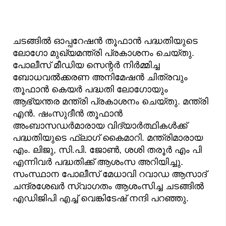
ചടങ്ങിൽ ഓപ്പറേഷൻ തൂഫാൻ പദ്ധതിയുടെ
ലോഗോ മുഖ്യമന്ത്രി പ്രകാശനം ചെയ്തു.
പോലീസ് മീഡിയ സെന്റർ നിർമ്മിച്ച
ബോധവൽക്കരണ അനിമേഷൻ ചിത്രവും
തൂഫാൻ കെയർ പദ്ധതി ലോഗോയും
ആഭ്യന്തര മന്ത്രി പ്രകാശനം ചെയ്തു. മന്ത്രി
എൻ. ഷംസുദീൻ തൂഫാൻ
അംബാസഡർമാരായ വിദ്യാർത്ഥികൾക്ക്
പദ്ധതിയുടെ ഫ്ലാഗ് കൈമാറി. മന്ത്രിമാരായ
എം. ലിജു, സി.പി. ജോൺ, ശശി തരൂർ എം പി
എന്നിവർ പദ്ധതിക്ക് ആശംസ അറിയിച്ചു.
സംസ്ഥാന പോലീസ് മേധാവി റവാഡ ആസാദ്
ചന്ദ്രശേഖർ സ്വാഗതം ആശംസിച്ച ചടങ്ങിൽ
എഡിജിപി എച്ച് വെങ്കിടേഷ് നന്ദി പറഞ്ഞു.