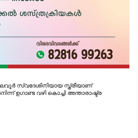
ലവൂർ സ്വദേശിനിയായ സ്ത്രീയാണ്
്ന് ഉ​ഗാണ്ട വഴി കൊച്ചി അന്താരാഷ്ട്ര