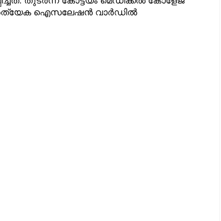
്ചത്. തുടർന്ന് കോട്ടയം മെഡിക്കൽ കോളേജ്
ു. പ്രത്യേക ഐസലേഷൻ വാർഡിൽ