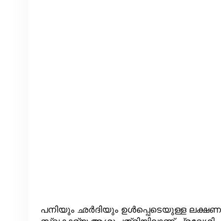
പനിയും ഛർദിയും ഉൾപ്പെടെയുള്ള ലക്ഷണ