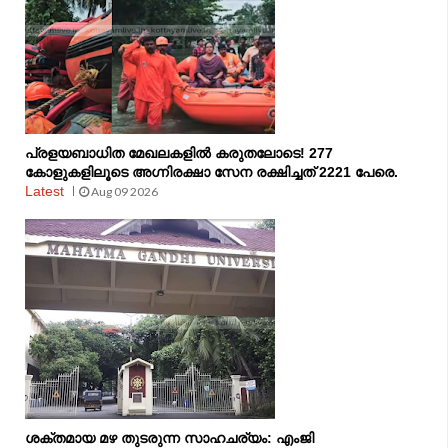
പ്രളയബാധിത മേഖലകളിൽ കരുതലോടെ! 277
കോളുകളിലൂടെ അഗ്നിരക്ഷാ സേന രക്ഷിച്ചത് 2221 പേരെ.
Latest
Aug 09 2026
ശക്തമായ മഴ തുടരുന്ന സാഹചര്യം: എംജി