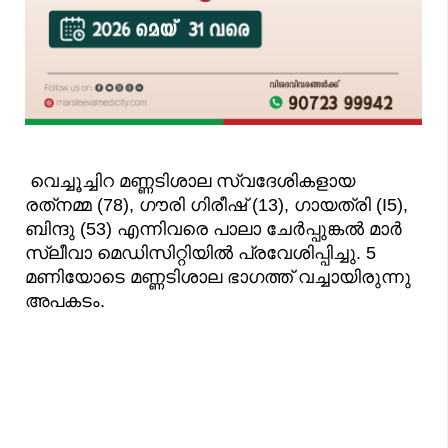
വെച്ചൂച്ചിറ മണ്ണടിശാല സ്വദേശികളായ
രത്‌നമ്മ (78), ഗൗരി ഗിരീഷ് (13), ഗായത്രി (I5),
ബിന്ദു (53) എന്നിവരെ പാലാ ചേർപ്പുങ്കൽ മാർ
സ്ലീവാ മെഡിസിറ്റിയിൽ പ്രവേശിപ്പിച്ചു. 5
മണിയോടെ മണ്ണടിശാല ഭാഗത്ത് വച്ചായിരുന്നു
അപകടം.