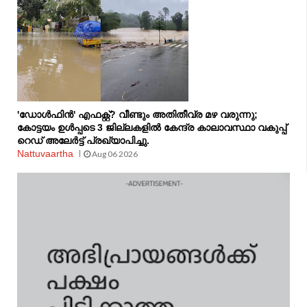
'ഡോൾഫിൻ' എഫക്റ്റ്? വീണ്ടും അതിതീവ്ര മഴ വരുന്നു;
കോട്ടയം ഉൾപ്പടെ 3 ജില്ലകളിൽ കേന്ദ്ര കാലാവസ്ഥാ വകുപ്പ്
റെഡ് അലേർട്ട് പ്രഖ്യാപിച്ചു.
Nattuvaartha
Aug 06 2026