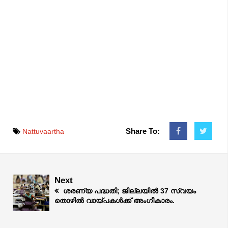
Share To:
Nattuvaartha
Next
ശരണ്യ പദ്ധതി; ജില്ലയിൽ 37 സ്വയം
തൊഴിൽ വായ്പകൾക്ക് അംഗീകാരം.