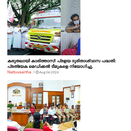
കരുതലായി കാരിത്താസ്! പ്രളയ ദുരിതാശ്വാസ പദ്ധതി:
പ്രത്യേക മെഡിക്കൽ ടീമുകളെ നിയോഗിച്ചു.
Nattuvaartha
Aug 06 2026