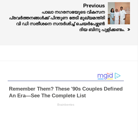
Previous
പാലാ നഗരസഭയുടെ വികസന
പ്രവർത്തനങ്ങൾക്ക് പിന്തുണ തേടി മുഖ്യമന്ത്രി
വി ഡി സതീശനെ സന്ദർശിച്ച് ചെയർപേഴ്സൺ
ദിയ ബിനു പുളിക്കണ്ടം.