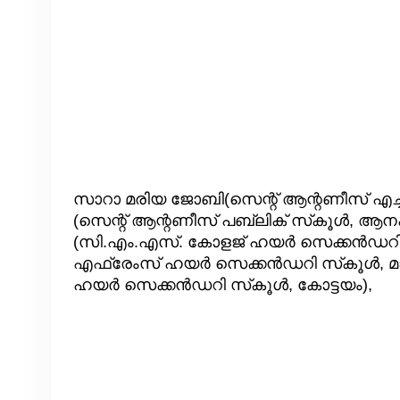
സാറാ മരിയ ജോബി(സെന്റ് ആന്റണീസ് എച്ച്
(സെന്റ് ആന്റണീസ് പബ്ലിക് സ്‌കൂൾ, ആനക്
(സി.എം.എസ്. കോളജ് ഹയർ സെക്കൻഡറി സ്‌
എഫ്രേംസ് ഹയർ സെക്കൻഡറി സ്‌കൂൾ, മാ
ഹയർ സെക്കൻഡറി സ്‌കൂൾ, കോട്ടയം),