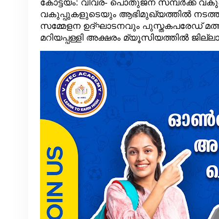
കോട്ടയം: വിവര- പൊതുജന സമ്പർക്ക വകുപ്പ
വകുപ്പുകളുടെയും ആഭിമുഖ്യത്തിൽ നടത
സമ്മേളന ഉദ്ഘാടനവും പുസ്തകപരേഡ് മത
മറിയപ്പള്ളി അക്ഷരം മ്യൂസിയത്തിൽ ജില്