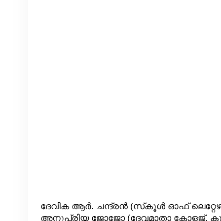
ദേവിക ആർ. ചന്ദ്രൻ (സ്‌കൂൾ ഓഫ് ലെറ്റേ
അനുപ്രിയ ജോജോ (ദേവമാതാ കോളജ്, കുറവി