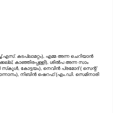
.എസ്. കടപ്ലാമറ്റം), എമ്മ അന്ന ചെറിയാൻ
കല്ല്, കാഞ്ഞിരപ്പള്ളി), ശിൽപ അന്ന സാം
കൂൾ, കോട്ടയം), നെവിൻ പ്രമോദ് ( സെന്റ്
ന്നാനം), നിബിൻ ഷെറഫ് (എം.ഡി. സെമിനാരി