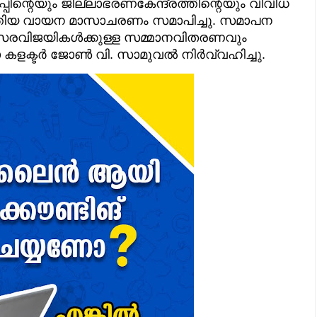
ിന്റെയും ജില്ലാഭരണകേന്ദ്രത്തിന്റെയും വിവിധ
്തിയ വായന മാസാചരണം സമാപിച്ചു. സമാപന
്സരവിജയികൾക്കുള്ള സമ്മാനവിതരണവും
ലാ കളക്ടർ ജോൺ വി. സാമുവൽ നിർവ്വഹിച്ചു.