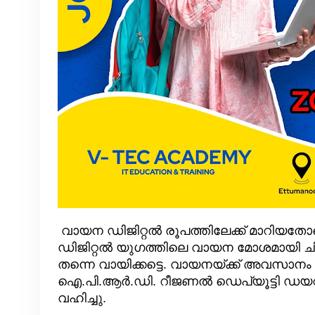
വായന ഡിജിറ്റൽ രൂപത്തിലേക്ക് മാറിയത
ഡിജിറ്റൽ യുഗത്തിലെ വായന മോശമായി ചിത്
തന്നെ വായിക്കട്ടെ. വായനയ്ക്ക് അവസാനം വന
ഐ.പി.ആർ.ഡി. റീജണൽ ഡെപ്യൂട്ടി ഡയറക
വഹിച്ചു.