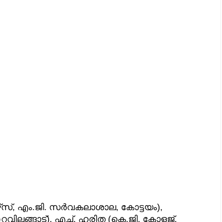
ഴ്‌സ്, എം.ജി. സർവകലാശാല, കോട്ടയം),
ലങ്ങാട്), എച്ച്. ഹരിത (കെ.ജി. കോളജ്,