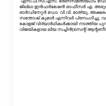
എസ്.പി.സി.എസ്. ഭരണസമിതിയംഗം ഡോ. 
ജില്ലാ ഇൻഫർമേഷൻ ഓഫീസർ എ. അരുൺ 
ഓർഡിനേറ്റർ ഡോ. വി.വി. മാത്യു, അക
സന്തോഷ് കുമാർ എന്നിവർ പ്രസംഗിച്ചു.
കോളജ് വിദ്യാർഥികൾക്കായി നടത്തിയ പു
വിജയികളായ ലിയ സച്ചിൻ(സെന്റ് ആന്റണീ