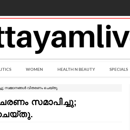
ITICS
WOMEN
HEALTH N BEAUTY
SPECIALS
ു; സമ്മാനങ്ങൾ വിതരണം ചെയ്തു.
രണം സമാപിച്ചു;
െയ്തു.