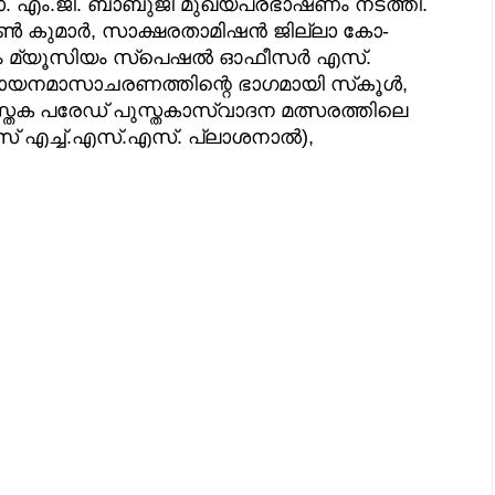
എം.ജി. ബാബുജി മുഖ്യപ്രഭാഷണം നടത്തി.
കുമാർ, സാക്ഷരതാമിഷൻ ജില്ലാ കോ-
്ഷരം മ്യൂസിയം സ്പെഷൽ ഓഫീസർ എസ്.
 വായനമാസാചരണത്തിന്റെ ഭാഗമായി സ്‌കൂൾ,
സ്തക പരേഡ് പുസ്തകാസ്വാദന മത്സരത്തിലെ
സ് എച്ച്.എസ്.എസ്. പ്ലാശനാൽ),