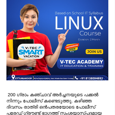
200 ഗ്രാം കഞ്ചാവ് അർച്ചനയുടെ പക്കൽ
നിന്നും പോലീസ് കണ്ടെടുത്തു. കഴിഞ്ഞ
ദിവസം രാത്രി ഒൻപതരയോടെ പോലീസ്
പരേഡ് ഗ്രൗണ്ട് ഭാഗത്ത് സംശയാസ്പദമായ