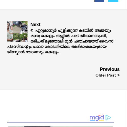
Next
ഏറ്റുമാനൂർ പുളിക്കുന്ന് കടവിൽ അമ്മയും
രണ്ടു മക്കളും ആറ്റിൽ ചാടി ജീവനൊടുക്കി,
മരിച്ചത് മുത്തോലി മുൻ പഞ്ചായത്ത് വൈസ്
പ്രസിഡന്റും പാലാ കോടതിയിലെ അഭിഭാഷകയുമായ
ജിസ്മോൾ തോമസും മക്കളും.
Previous
Older Post