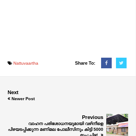
Share To:
Nattuvaartha
Next
Newer Post
Previous
വാഹന പരിശോധനയുമായി വഴിനീളെ
പിഴയടപ്പിക്കുന്ന മണിമല പോലീസിനും കിട്ടി 5000
രൂപ പിഴ!