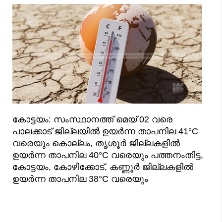
കോട്ടയം: സംസ്ഥാനത്ത് മെയ് 02 വരെ
പാലക്കാട് ജില്ലയിൽ ഉയർന്ന താപനില 41°C
വരെയും കൊല്ലം, തൃശൂർ ജില്ലകളിൽ
ഉയർന്ന താപനില 40°C വരെയും പത്തനംതിട്ട,
കോട്ടയം, കോഴിക്കോട്, കണ്ണൂർ ജില്ലകളിൽ
ഉയർന്ന താപനില 38°C വരെയും