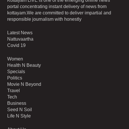
Kottayam LIVE is one of the emerging online news
portal concentrating instant delivery of news from
kottayam.We are committed to deliver impartial and
responsible journalism with honestly
Latest News
Nattuvaartha
Covid 19
Women
Health N Beauty
Specials
Politics
Movie N Beyond
Travel
Tech
Business
Seed N Soil
Life N Style