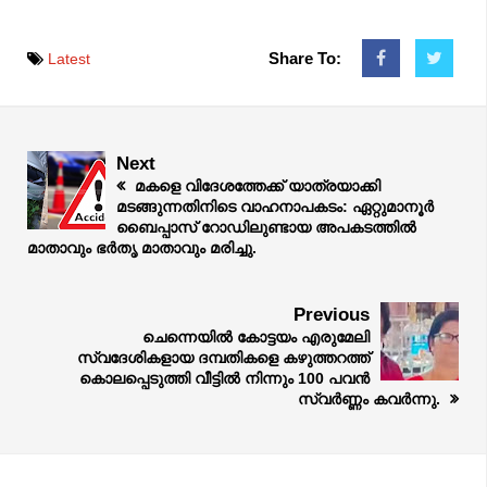
Share To:
Latest
Next
മകളെ വിദേശത്തേക്ക് യാത്രയാക്കി
മടങ്ങുന്നതിനിടെ വാഹനാപകടം: ഏറ്റുമാനൂർ
ബൈപ്പാസ് റോഡിലുണ്ടായ അപകടത്തിൽ
മാതാവും ഭർതൃ മാതാവും മരിച്ചു.
Previous
ചെന്നെയിൽ കോട്ടയം എരുമേലി
സ്വദേശികളായ ദമ്പതികളെ കഴുത്തറത്ത്
കൊലപ്പെടുത്തി വീട്ടിൽ നിന്നും 100 പവൻ
സ്വർണ്ണം കവർന്നു.