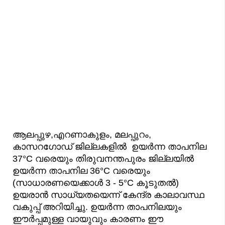
ആലപ്പുഴ,എറണാകുളം, മലപ്പുറം,
കാസറഗോഡ് ജില്ലകളിൽ ഉയർന്ന താപനില
37°C വരെയും തിരുവനന്തപുരം ജില്ലയിൽ
ഉയർന്ന താപനില 36°C വരെയും
(സാധാരണയെക്കാൾ 3 - 5°C കൂടുതൽ)
ഉയരാൻ സാധ്യതയെന്ന് കേന്ദ്ര കാലാവസ്ഥ
വകുപ്പ് അറിയിച്ചു. ഉയർന്ന താപനിലയും
ഈർപ്പമുള്ള വായുവും കാരണം ഈ