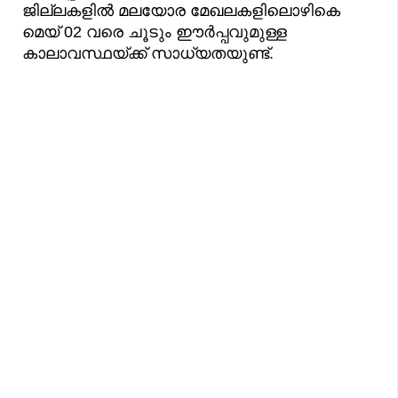
ജില്ലകളിൽ മലയോര മേഖലകളിലൊഴികെ
മെയ് 02 വരെ ചൂടും ഈർപ്പവുമുള്ള
കാലാവസ്ഥയ്ക്ക് സാധ്യതയുണ്ട്.