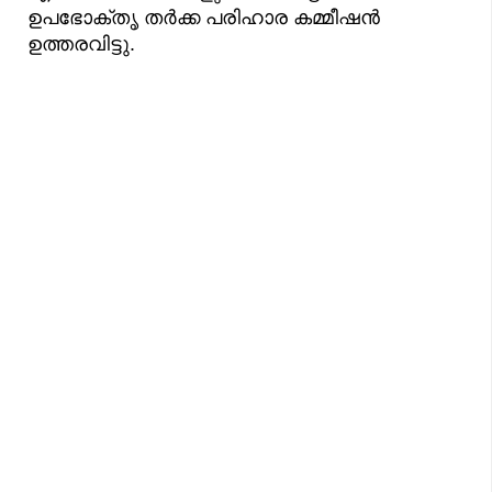
ഉപഭോക്തൃ തർക്ക പരിഹാര കമ്മീഷൻ
ഉത്തരവിട്ടു.