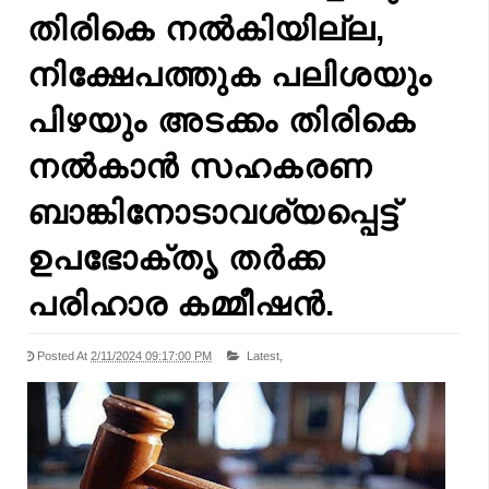
തിരികെ നൽകിയില്ല,
നിക്ഷേപത്തുക പലിശയും
പിഴയും അടക്കം തിരികെ
നൽകാൻ സഹകരണ
ബാങ്കിനോടാവശ്യപ്പെട്ട്
ഉപഭോക്തൃ തർക്ക
പരിഹാര കമ്മീഷൻ.
Posted At
2/11/2024 09:17:00 PM
Latest,