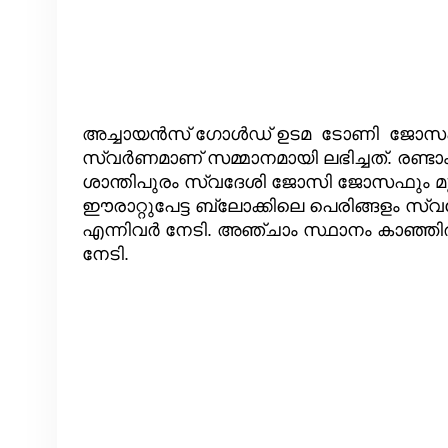
അച്ചായൻസ് ഗോൾഡ് ഉടമ ടോണി ജോസ
സ്വർണമാണ് സമ്മാനമായി ലഭിച്ചത്. രണ്ടാ
ശാന്തിപുരം സ്വദേശി ജോസി ജോസഫും മൂന
ഈരാറ്റുപേട്ട ബ്ലോക്കിലെ പെരിങ്ങളം
എന്നിവർ നേടി. അഞ്ചാം സ്ഥാനം കാഞ്ഞിര
നേടി.