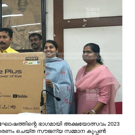
നാഘോഷത്തിന്റെ ഭാഗമായി അക്ഷയോത്സവം 2023
വിതരണം ചെയ്ത സൗജന്യ സമ്മാന കൂപ്പൺ