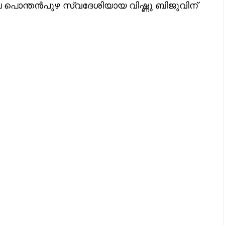
ിലെ പൊന്തൻപുഴ സ്വദേശിയായ വിഷ്ണു ബിജുവിന്