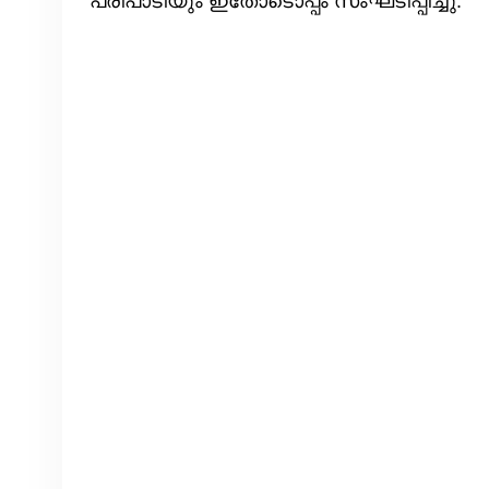
പരിപാടിയും ഇതോടൊപ്പം സംഘടിപ്പിച്ചു.