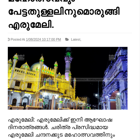
പേട്ടതുള്ളലിനുമൊരുങ്ങി
എരുമേലി.
Posted At
1/08/2024 10:17:00 PM
Latest,
എരുമേലി: എരുമേലിക്ക് ഇനി ആഘോഷ
ദിനരാത്രങ്ങൾ. ചരിത്ര പ്രസിദ്ധമായ
എരുമേലി ചന്ദനക്കുട മഹോത്സവത്തിനും