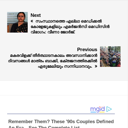
Next
സംസ്ഥാനത്തെ എല്ലാ മെഡിക്കൽ
കോളേജുകളിലും എമർജൻസി മെഡിസിൻ
വിഭാഗം: വീണാ ജോർജ്.
Previous
മകരവിളക്ക് തീർത്ഥാടനകാലം അവസാനിക്കാൻ
ദിവസങ്ങൾ മാത്രം ബാക്കി, ഭക്തജനത്തിരക്കിൽ
എരുമേലിയും സന്നിധാനവും.